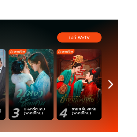
ไปที่ WeTV
3
4
5
ตำนานจอม
บุหงาซ่อนคม
ชายาเคียงหทัย
์
ภูตถังซาน
(พากย์ไทย)
(พากย์ไทย)
(พากย์ไท