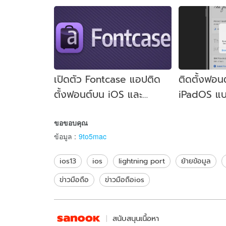
เปิดตัว Fontcase แอปติด
ติดตั้งฟอน
ตั้งฟอนต์บน iOS และ
iPadOS แบ
iPadOS ไร้โฆษณา
แอป Adob
ขอขอบคุณ
Cloud
ข้อมูล
:
9to5mac
ios13
ios
lightning port
ย้ายข้อมูล
ข่าวมือถือ
ข่าวมือถือios
สนับสนุนเนื้อหา