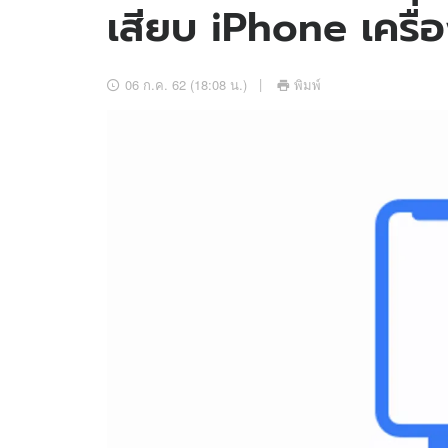
เสียบ iPhone เครื่อ
อัปเดตจีน
เช็กข่าวชัวร์
06 ก.ค. 62 (18:08 น.)
พิมพ์
ติดตามสนุกโซเชี
ดาวน์โหลดสนุกแอปฟรี
สงวนลิขสิทธิ์ ©
2569
บริษัท อิมเมจ ฟิวเจอร์ (ประเทศไทย) จำกัด