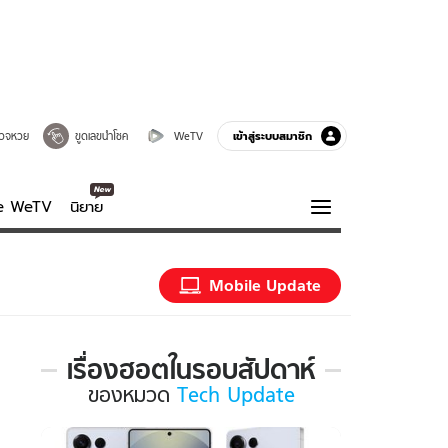
เข้าสู่ระบบสมาชิก
วจหวย
ขูดเลขนำโชค
WeTV
ve WeTV
นิยาย
รบรส
ความรู้รอบตัว
Mobile Update
ฮาวทู
กูรู-รอบรู้
เรื่องฮอตในรอบสัปดาห์
เรื่อง
ของ
หมวด
Tech Update
ฮอต
ใน
รอบ