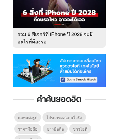
รวม 6 ฟีเจอร์ที่ iPhone ปี 2028 จะมี
อะไรที่ต้องรอ
คำค้นยอดฮิต
แอพแต่งรูป
โปรแกรมสแกนไวรัส
ราคามือถือ
ข่าวมือถือ
ข่าวไอที