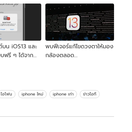
ต์บน iOS13 และ
พบฟีเจอร์แก้ไขดวงตาให้มอง
บฟรี ๆ ได้จาก
กล้องตลอด
e Creative
เวลา Facetime บน iOS 13
Beta
ไอโฟน
iphone ใหม่
iphone เก่า
ข่าวไอที