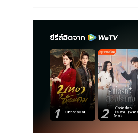
ซีรีส์ฮิตจาก
1
2
เมื่อรักส่อง
บุหงาซ่อนคม
ประกาย (พากย
ไทย)