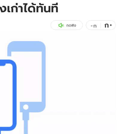
งเก่าได้ทันที
สุขภาพ
ดูทีวี
เที่ยว-กิน
WeTV
ก
+
-
ก
กดฟัง
Tasteful Thailand
Exclusive
Sanook Choice
นิยาย
ยลได้ที่
ร่วมงานกับเ