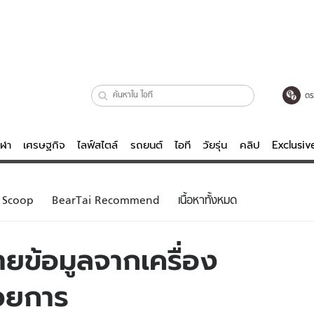
ตร
ีฬา
เศรษฐกิจ
ไลฟ์สไตล์
รถยนต์
ไอที
วัยรุ่น
คลิป
Exclusi
ตรวจหวย
ไลฟ์สไตล์
บันเทิงค
Scoop
BearTai Recommend
เนื้อหาทั้งหมด
ผู้หญิง
หนัง-ละคร
ผู้ชาย
เพลง
้ายข้อมูลจากเครื่อง
ย
วัยรุ่น
เกมส์
้วยการ
ไอที
คลิป
รถยนต์
พอดแคสต์