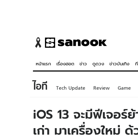
หน้าแรก
เรื่องฮอต
ข่าว
ดูดวง
ข่าวบันเทิง
ก
ไอที
ข่าว
ดูดวง - 
Tech Update
Review
Game
เรื่องฮอต
ดูดวง
ข่าว
หวยไทย
iOS 13 จะมีฟีเจอร์ย
ข่าวบันเทิง
สถิติหวยไท
เก่า มาเครื่องใหม่ ด
ข่าวกีฬา
หวยลาว
ข่าวเศรษฐกิจ