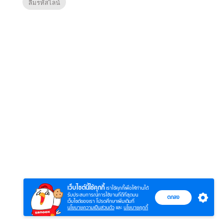
ลืมรหัสไลน์
6
7
8
ยุทธ์
หากวินาทีนั้นไม่
ตำนาน
หากวินาทีนั้นไม่
พบเธอ (พากย์
ภูตถั
พบเธอ
ย)
ไทย)
(พากย
เว็บไซต์นี้ใช้คุกกี้
เราใช้คุกกี้เพื่อให้ท่านได้
รับประสบการณ์การใช้งานที่ดีที่สุดบน
ตกลง
เว็บไซต์ของเรา โปรดศึกษาเพิ่มเติมที่
นโยบายความเป็นส่วนตัว
และ
นโยบายคุกกี้