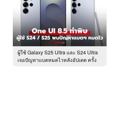
สัปดาห์
ของ
หมวด
Tech
 WeTV
Update
ผู้ใช้ Galaxy S25 Ultra และ S24 Ultra
เจอปัญหาแบตหมดไวหลังอัปเดต ครั้ง
ติดต่อโฆษณา
ล่าสุด
tencentthbd
sales@tencent.co.th
รา
ร้องเรียนเนื้อหาไม่เหมาะสม
แนะนำติชม แจ้งปัญหาการใช้งาน