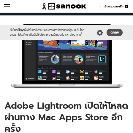
ไอที
เข้าสู่ระบบสมาชิก
หมวดอื่นๆ
//s.isanook.com/hi/0/ud/295/1478441/ligt.jpg
Sanook
//s.isanook.com/sr/0/images/logo-
600
60
new-
sanook.png
เว็บไซต์นี้ใช้คุกกี้
เพื่อให้ท่านได้รับประสบการณ์การใช้งานที่ดีที่สุดบน เว็บไซต์
ตกลง
ของเรา โปรดศึกษาเพิ่มเติมที่
นโยบายความเป็นส่วนตัว
และ
นโยบายคุกกี้
Adobe Lightroom เปิดให้โหลด
ผ่านทาง Mac Apps Store อีก
ครั้ง