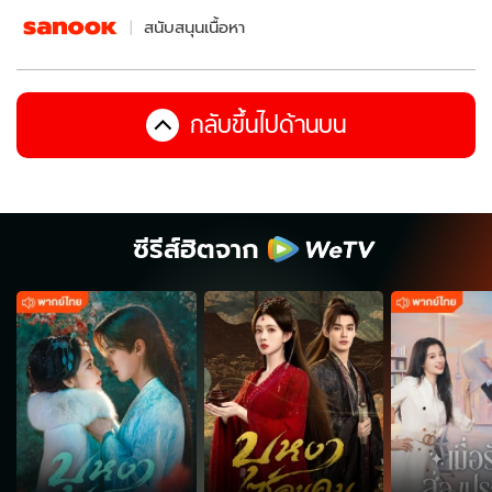
สนับสนุนเนื้อหา
กลับขึ้นไปด้านบน
ซีรีส์ฮิตจาก