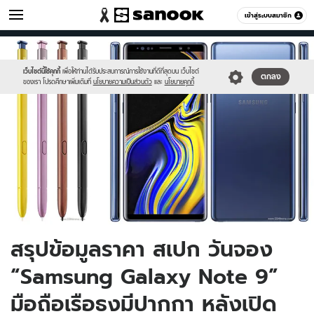
ไอที
เข้าสู่ระบบสมาชิก
หมวดอื่นๆ
//s.isanook.com/hi/0/ud/291/1457901/untitled-
Sanook
//s.isanook.com/sr/0/images/logo-
600
60
1.jpg
new-
sanook.png
เว็บไซต์นี้ใช้คุกกี้
เพื่อให้ท่านได้รับประสบการณ์การใช้งานที่ดีที่สุดบน เว็บไซต์
ตกลง
ของเรา โปรดศึกษาเพิ่มเติมที่
นโยบายความเป็นส่วนตัว
และ
นโยบายคุกกี้
สรุปข้อมูลราคา สเปก วันจอง
“Samsung Galaxy Note 9”
มือถือเรือธงมีปากกา หลังเปิด