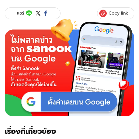
ข้อมูล
ราคา
Copy link
แชร์
สเปก
วัน
จอง
“Samsung
Galaxy
Note
9”
มือ
ถือ
เรือ
ธง
มี
ปากกา
หลัง
เปิด
ตัวอย่าง
เป็น
ทางการ
เรื่องที่เกี่ยวข้อง