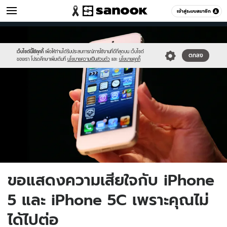
ไอที
เข้าสู่ระบบสมาชิก
หมวดอื่นๆ
//s.isanook.com/hi/0/ud/285/1425797/2.jpg
Sanook
//s.isanook.com/sr/0/images/logo-
600
60
new-
sanook.png
เว็บไซต์นี้ใช้คุกกี้
เพื่อให้ท่านได้รับประสบการณ์การใช้งานที่ดีที่สุดบน เว็บไซต์
ตกลง
ของเรา โปรดศึกษาเพิ่มเติมที่
นโยบายความเป็นส่วนตัว
และ
นโยบายคุกกี้
ขอแสดงความเสียใจกับ iPhone
5 และ iPhone 5C เพราะคุณไม่
ได้ไปต่อ