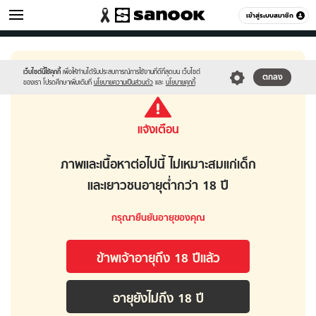
เกมส์
เข้าสู่ระบบสมาชิก
หมวดอื่นๆ
เว็บไซต์นี้ใช้คุกกี้
เพื่อให้ท่านได้รับประสบการณ์การใช้งานที่ดีที่สุดบน เว็บไซต์
ตกลง
ของเรา โปรดศึกษาเพิ่มเติมที่
นโยบายความเป็นส่วนตัว
และ
นโยบายคุกกี้
แจ้งเตือน
ภาพและเนื้อหาต่อไปนี้ ไม่เหมาะสมแก่เด็ก
และเยาวชนอายุต่ำกว่า 18 ปี
กรุณายืนยันอายุของคุณ
ข้าพเจ้าอายุถึง 18 ปีเเล้ว
อายุยังไม่ถึง 18 ปี