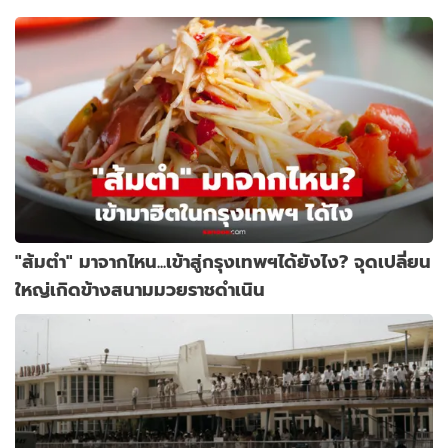
"ส้มตำ" มาจากไหน...เข้าสู่กรุงเทพฯได้ยังไง? จุดเปลี่ยน
ใหญ่เกิดข้างสนามมวยราชดำเนิน