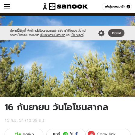
วัยรุ่น
เข้าสู่ระบบสมาชิก
หมวดอื่นๆ
//s.isanook.com/ca/0/ud/188/941615/001.jpg
Sanook
//s.isanook.com/sr/0/images/logo-
600
60
new-
sanook.png
เว็บไซต์นี้ใช้คุกกี้
เพื่อให้ท่านได้รับประสบการณ์การใช้งานที่ดีที่สุดบน เว็บไซต์
ตกลง
ของเรา โปรดศึกษาเพิ่มเติมที่
นโยบายความเป็นส่วนตัว
และ
นโยบายคุกกี้
16 กันยายน วันโอโซนสากล
15 ก.ย. 54 (13:39 น.)
Copy link
แชร์
กดฟัง