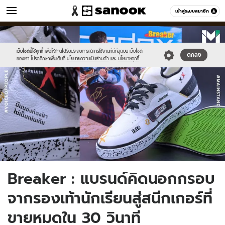
วัยรุ่น
เข้าสู่ระบบสมาชิก
หมวดอื่นๆ
//s.isanook.com/ca/0/ud/280/1402708/118650128_2679668435578423
Sanook
//s.isanook.com/sr/0/images/logo-
600
60
new-
sanook.png
เว็บไซต์นี้ใช้คุกกี้
เพื่อให้ท่านได้รับประสบการณ์การใช้งานที่ดีที่สุดบน เว็บไซต์
ตกลง
ของเรา โปรดศึกษาเพิ่มเติมที่
นโยบายความเป็นส่วนตัว
และ
นโยบายคุกกี้
Breaker : แบรนด์คิดนอกกรอบ
จากรองเท้านักเรียนสู่สนีกเกอร์ที่
ขายหมดใน 30 วินาที