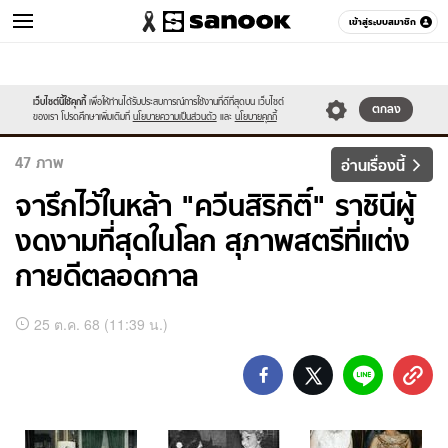
เข้าสู่ระบบสมาชิก
ข่าว
เว็บไซต์นี้ใช้คุกกี้
เพื่อให้ท่านได้รับประสบการณ์การใช้งานที่ดีที่สุดบน เว็บไซต์
หมวดอื่นๆ
ตกลง
ของเรา โปรดศึกษาเพิ่มเติมที่
นโยบายความเป็นส่วนตัว
และ
นโยบายคุกกี้
47
ภาพ
อ่านเรื่องนี้
จารึกไว้ในหล้า "ควีนสิริกิติ์" ราชินีผู้
งดงามที่สุดในโลก สุภาพสตรีที่แต่ง
กายดีตลอดกาล
อัลบั้ม
25 ต.ค. 68 (11:39 น.)
ภาพ
ทั้งหมด
จารึก
ไว้
ใน