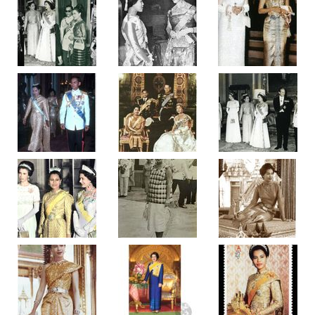
หล้า
"ควีน
สิ
ริกิ
ติ์"
ราชินี
ผู้
งดงาม
ที่สุด
ใน
โลก
สุภาพ
สตรี
ที่
แต่ง
กาย
ดี
ตลอด
กาล