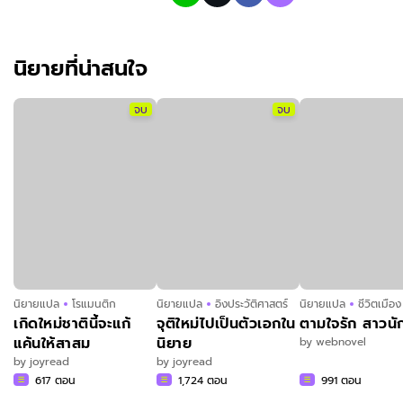
นิยายที่น่าสนใจ
จบ
จบ
นิยายแปล
โรแมนติก
นิยายแปล
อิงประวัติศาสตร์
นิยายแปล
ชีวิตเมือง
เกิดใหม่ชาตินี้จะแก้
จุติใหม่ไปเป็นตัวเอกใน
ตามใจรัก สาวน
แค้นให้สาสม
นิยาย
by
webnovel
by
joyread
by
joyread
617
ตอน
1,724
ตอน
991
ตอน