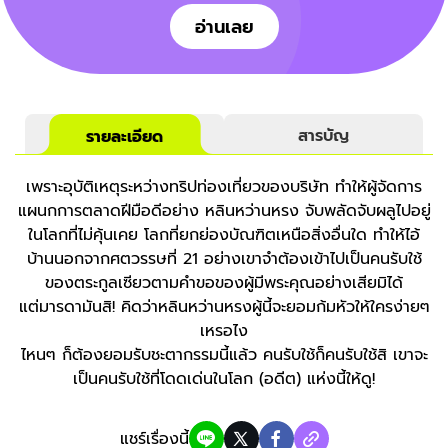
อ่านเลย
รายละเอียด
สารบัญ
เพราะอุบัติเหตุระหว่างทริปท่องเที่ยวของบริษัท ทำให้ผู้จัดการ
แผนกการตลาดฝีมือดีอย่าง หลินหว่านหรง จับพลัดจับผลูไปอยู่
ในโลกที่ไม่คุ้นเคย โลกที่ยกย่องบัณฑิตเหนือสิ่งอื่นใด ทำให้ไอ้
บ้านนอกจากศตวรรษที่ 21 อย่างเขาจำต้องเข้าไปเป็นคนรับใช้
ของตระกูลเซียวตามคำขอของผู้มีพระคุณอย่างเสียมิได้
แต่มารดามันสิ! คิดว่าหลินหว่านหรงผู้นี้จะยอมก้มหัวให้ใครง่ายๆ
เหรอไง
ไหนๆ ก็ต้องยอมรับชะตากรรมนี้แล้ว คนรับใช้ก็คนรับใช้สิ เขาจะ
เป็นคนรับใช้ที่โดดเด่นในโลก (อดีต) แห่งนี้ให้ดู!
แชร์เรื่องนี้