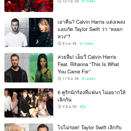
12 ก.ค. 59
ข่าวเพลง
เอาคืน? Calvin Harris แต่งเพลง
แอบกัด Taylor Swift ว่า “หลอก
ลวง”?
8 ก.ค. 59
ข่าวเพลง
สวยลืม! เอ็มวี Calvin Harris
Feat. Rihanna “This Is What
You Came For”
17 มิ.ย. 59
ข่าวเพลง
6 คู่รักนักร้องที่แฟนๆ ไม่อยากให้
เลิกกัน
4 มิ.ย. 59
สกู๊ป
ไปไม่รอด! Taylor Swift เลิกกับ