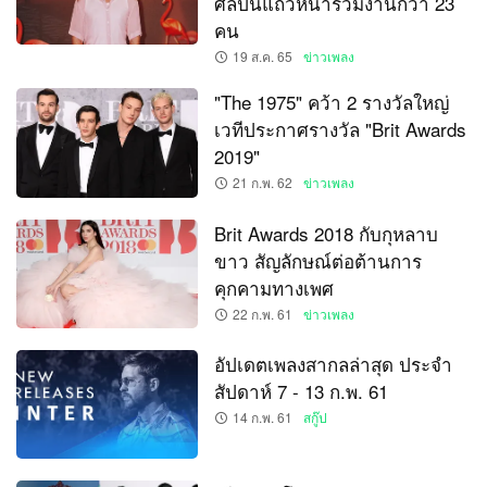
ศิลปินแถวหน้าร่วมงานกว่า 23
คน
19 ส.ค. 65
ข่าวเพลง
"The 1975" คว้า 2 รางวัลใหญ่
เวทีประกาศรางวัล "Brit Awards
2019"
21 ก.พ. 62
ข่าวเพลง
Brit Awards 2018 กับกุหลาบ
ขาว สัญลักษณ์ต่อต้านการ
คุกคามทางเพศ
22 ก.พ. 61
ข่าวเพลง
อัปเดตเพลงสากลล่าสุด ประจำ
สัปดาห์ 7 - 13 ก.พ. 61
14 ก.พ. 61
สกู๊ป