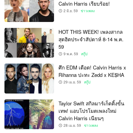
Calvin Harris เรียบร้อย!
2 มิ.ย. 59
ข่าวเพลง
HOT THIS WEEK! เพลงสากล
สุดฮิตประจำสัปดาห์ 8-14 พ.ค.
59
9 พ.ค. 59
สกู๊ป
ศึก EDM เดือด! Calvin Harris x
Rihanna ปะทะ Zedd x KE$HA
29 เม.ย. 59
สกู๊ป
Taylor Swift สกิลมาร์เก็ตติ้งขั้น
เทพ! แอบโปรโมตเพลงใหม่
Calvin Harris เนียนๆ
28 เม.ย. 59
ข่าวเพลง