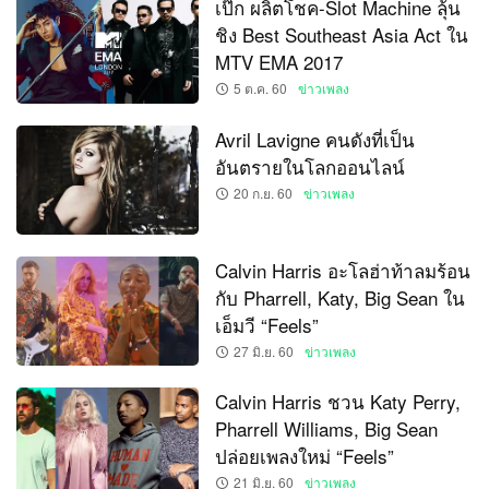
เป๊ก ผลิตโชค-Slot Machine ลุ้น
ชิง Best Southeast Asia Act ใน
MTV EMA 2017
5 ต.ค. 60
ข่าวเพลง
Avril Lavigne คนดังที่เป็น
อันตรายในโลกออนไลน์
20 ก.ย. 60
ข่าวเพลง
Calvin Harris อะโลฮ่าท้าลมร้อน
กับ Pharrell, Katy, Big Sean ใน
เอ็มวี “Feels”
27 มิ.ย. 60
ข่าวเพลง
Calvin Harris ชวน Katy Perry,
Pharrell Williams, Big Sean
ปล่อยเพลงใหม่ “Feels”
21 มิ.ย. 60
ข่าวเพลง