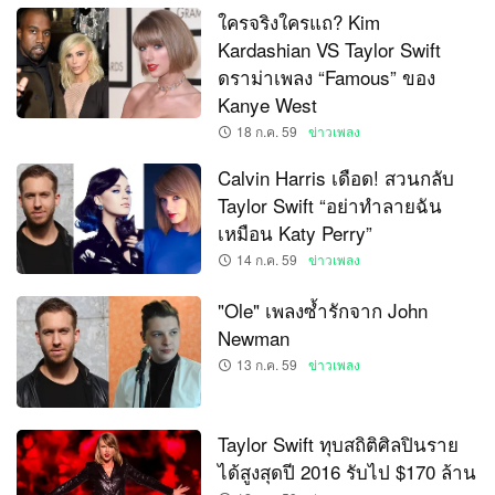
ใครจริงใครแถ? Kim
Kardashian VS Taylor Swift
ดราม่าเพลง “Famous” ของ
Kanye West
18 ก.ค. 59
ข่าวเพลง
Calvin Harris เดือด! สวนกลับ
Taylor Swift “อย่าทำลายฉัน
เหมือน Katy Perry”
14 ก.ค. 59
ข่าวเพลง
"Ole" เพลงซ้ำรักจาก John
Newman
13 ก.ค. 59
ข่าวเพลง
Taylor Swift ทุบสถิติศิลปินราย
ได้สูงสุดปี 2016 รับไป $170 ล้าน