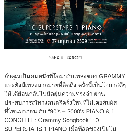
PIA
NO
& i C
ONCE
RT
ถ้าคุณเป็นคนหนึ่งที่โตมากับ
เพลง
ของ GRAMMY
และยังมีเพลงมากมายที่คิดถึง ครั้งนี้เป็นโอกาสดีๆ
ให้ได้ย้อนกลับไปปัดฝุ่นความทรงจำ ผ่าน
ประสบการณ์ทางดนตรีครั้งใหม่ที่
ไม่เคย
สัมผัส
ที่ไหนมาก่อน กับ “90’s – 2000’s PIANO & i
CONCERT : Grammy Songbook” 10
SUPERSTARS 1 PIANO เมื่อที่สุดของเปียโน