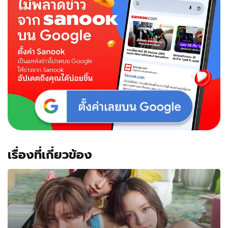
ตำนาน!
10
SUPERSTARS
ปลุก
เพลง
ฮิต
GRAMMY
ยุค
90’s-
2000’s
เรื่องที่เกี่ยวข้อง