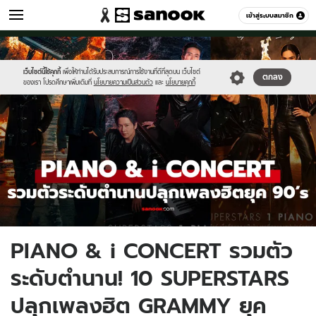
เพลง
เข้าสู่ระบบสมาชิก
หมวดอื่นๆ
//s.isanook.com/jo/0/ud/495/2476517/new-
Sanook
//s.isanook.com/sr/0/images/logo-
600
60
thumbnail1200x720-
new-
v2-
sanook.png
เว็บไซต์นี้ใช้คุกกี้
เพื่อให้ท่านได้รับประสบการณ์การใช้งานที่ดีที่สุดบน เว็บไซต์
ตกลง
ของเรา โปรดศึกษาเพิ่มเติมที่
นโยบายความเป็นส่วนตัว
และ
นโยบายคุกกี้
20.jpg
PIANO & i CONCERT รวมตัว
ระดับตำนาน! 10 SUPERSTARS
ปลุกเพลงฮิต GRAMMY ยุค