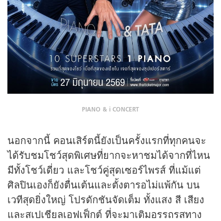
PIANO & i CONCERT
นอกจากนี้ คอนเสิร์ตนี้ยังเป็นครั้งแรกที่ทุกคนจะ
ได้รับชมโชว์สุดพิเศษที่ยากจะหาชมได้จากที่ไหน
มีทั้งโชว์เดี่ยว และโชว์คู่สุดเซอร์ไพรส์ ที่แม้แต่
ศิลปินเองก็ยังตื่นเต้นและตั้งตารอไม่แพ้กัน บน
เวทีสุดยิ่งใหญ่ โปรดักชันจัดเต็ม ทั้งแสง สี เสียง
และสเปเชียลเอฟเฟ็กต์ ที่จะมาเติมอรรถรสทาง