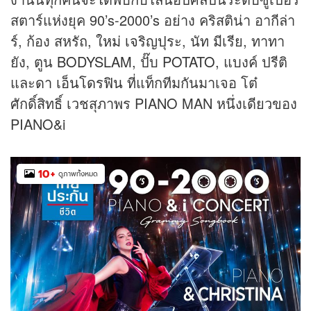
สตาร์แห่งยุค 90’s-2000’s อย่าง คริสติน่า อากีล่า
ร์, ก้อง สหรัถ,
ใหม่ เจริญปุระ
, นัท มีเรีย, ทาทา
ยัง, ตูน
BODYSLAM
, ปั๊บ
POTATO
, แบงค์ ปรีติ
และ
ดา เอ็นโดรฟิน
ที่แท็กทีมกันมาเจอ โต๋
ศักดิ์สิทธิ์ เวชสุภาพร PIANO MAN หนึ่งเดียวของ
PIANO&i
10
+
ดูภาพทั้งหมด