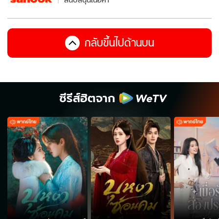
กลับขึ้นไปด้านบน
ซีรีส์ฮิตจาก