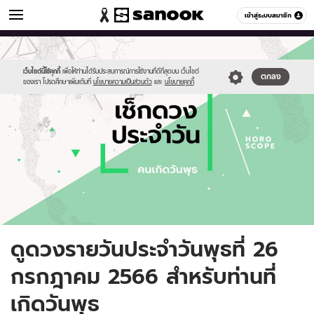
ดูดวง
เข้าสู่ระบบสมาชิก
หมวดอื่นๆ
//s.isanook.com/ho/0/ud/fxd/day/daily-
Sanook
//s.isanook.com/sr/0/images/logo-
600
60
horoscope-
new-
wednesday.jpg
sanook.png
เว็บไซต์นี้ใช้คุกกี้
เพื่อให้ท่านได้รับประสบการณ์การใช้งานที่ดีที่สุดบน เว็บไซต์
ตกลง
ของเรา โปรดศึกษาเพิ่มเติมที่
นโยบายความเป็นส่วนตัว
และ
นโยบายคุกกี้
ดูดวงรายวันประจำวันพุธที่ 26
กรกฎาคม 2566 สำหรับท่านที่
เกิดวันพุธ