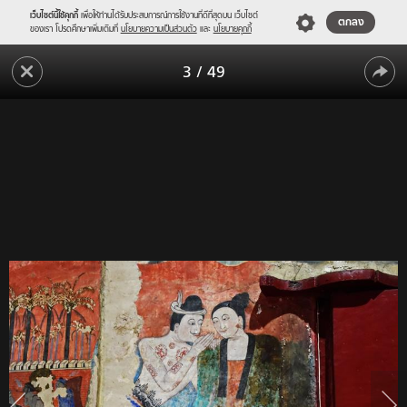
เว็บไซต์นี้ใช้คุกกี้
เพื่อให้ท่านได้รับประสบการณ์การใช้งานที่ดีที่สุดบน เว็บไซต์
ตกลง
ของเรา โปรดศึกษาเพิ่มเติมที่
นโยบายความเป็นส่วนตัว
และ
นโยบายคุกกี้
12
3
/
49
พิกัด
12
สวย
สบตา
พิกัด
เมือง
สวย
น่าน
สบตา
สัมผัส
สาย
เมือง
หมอก
น่าน
ขุนเขา
และ
สัมผัส
เสน่ห์
สาย
แห่ง
ผืน
หมอก
ผ้า
ขุนเขา
งาม
และ
เสน่ห์