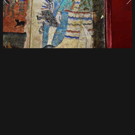
แห่ง
ผืน
ผ้า
งาม