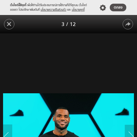
เว็บไซต์นี้ใช้คุกกี้
เพื่อให้ท่านได้รับประสบการณ์การใช้งานที่ดีที่สุดบน เว็บไซต์
ตกลง
ของเรา โปรดศึกษาเพิ่มเติมที่
นโยบายความเป็นส่วนตัว
และ
นโยบายคุกกี้
ไฉน
3
/
12
นักกีฬา
ไฉน
ระดับ
โลก
นักกีฬา
จึง
ระดับ
กระโจน
โลก
เข้า
สู่
จึง
โลก
กระโจน
แห่ง
แฟชั่น
เข้า
มากมาย?
สู่
โลก
แห่ง
แฟชั่น
มากมาย?