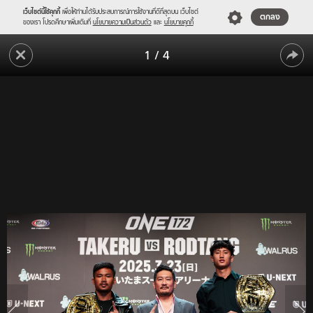
เว็บไซต์นี้ใช้คุกกี้
เพื่อให้ท่านได้รับประสบการณ์การใช้งานที่ดีที่สุดบน เว็บไซต์
ตกลง
ของเรา โปรดศึกษาเพิ่มเติมที่
นโยบายความเป็นส่วนตัว
และ
นโยบายคุกกี้
ฟัน
1
/
4
ธง
ฟัน
แบบ
นี้
ธง
เลย!
แบบ
"เขา
นี้
ทราย"
วิ
เลย!
เคราะห์
"เขา
ไฟต์
"ซุปเปอร์
ทราย"
เล็ก"
วิ
ดวล
"นา
เคราะห์
บิล"
ไฟต์
ศึก
"ซุปเปอร์
ONE
172
เล็ก"