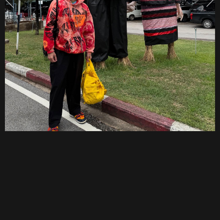
ถาม
พูด
หนัก
หน่วง
อยาก
ให้
ออก
มา
พูด