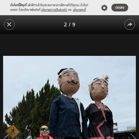
เว็บไซต์นี้ใช้คุกกี้
เพื่อให้ท่านได้รับประสบการณ์การใช้งานที่ดีที่สุดบน เว็บไซต์
ตกลง
ของเรา โปรดศึกษาเพิ่มเติมที่
นโยบายความเป็นส่วนตัว
และ
นโยบายคุกกี้
"โต้ง
2
/
9
ทูพี"
"โต้ง
คอม
เมน
ทูพี"
ต์
คอม
มา
เมน
แล้ว!
มี
ต์
ทุก
มา
ภาพ
ชาว
แล้ว!
เน็ต
มี
ถาม
หนัก
ทุก
หน่วง
ภาพ
อยาก
ชาว
ให้
ออก
เน็ต
มา