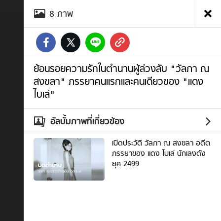
อัลบั้ม
8
ภาพ
ภาพ
ย้อน
รอย
ความ
รัก
ใน
ย้อนรอยความรักในตำนานผู้ล่วงลับ "วัลภา ณ
ตำนาน
สงขลา" ภรรยาคนแรกและคนเดียวของ "แดง
ผู้
ไบเล่"
ล่วง
ลับ
"วัล
อัลบั้มภาพที่เกี่ยวข้อง
ภา
ณ
เปิดประวัติ วัลภา ณ สงขลา อดีต
สงขลา"
ภรรยาของ แดง ไบเล่ นักเลงดัง
ภรรยา
ยุค 2499
คน
แรก
และ
คน
เดียว