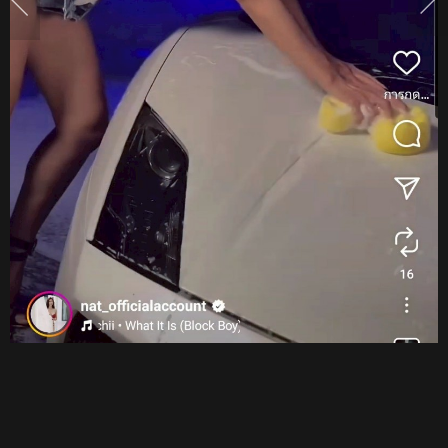
นี้
กา
รัน
ตี
ความ
แซ่บ