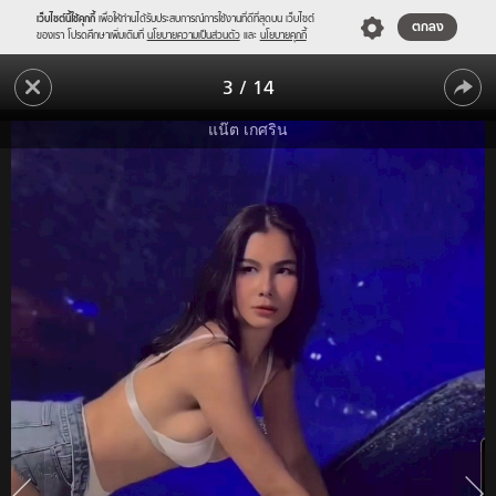
เว็บไซต์นี้ใช้คุกกี้
เพื่อให้ท่านได้รับประสบการณ์การใช้งานที่ดีที่สุดบน เว็บไซต์
ตกลง
ของเรา โปรดศึกษาเพิ่มเติมที่
นโยบายความเป็นส่วนตัว
และ
นโยบายคุกกี้
โอ้
3
/
14
โห!
โอ้
"แน๊ต
แน๊ต เกศริน
เกศริน"
โห!
โชว์
"แน๊ต
ล้าง
เกศริน"
รถ
ลีลา
โชว์
ท่าทาง
ล้าง
ไม่
ธรรมดา
รถ
คลิป
ลีลา
นี้
กา
ท่าทาง
รัน
ไม่
ตี
ธรรมดา
ความ
แซ่บ
คลิป