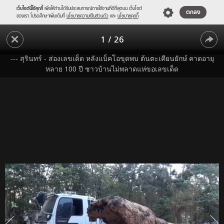
เว็บไซต์นี้ใช้คุกกี้
เพื่อให้ท่านได้รับประสบการณ์การใช้งานที่ดีที่สุดบน เว็บไซต์
ตกลง
ของเรา โปรดศึกษาเพิ่มเติมที่
นโยบายความเป็นส่วนตัว
และ
นโยบายคุกกี้
ใคร
1
/
26
ก็
ใคร
ว่า
--- สุรินทร์ - ส่องเลขเด็ด หลังแบ็คโอขุดพบ ต้นตะเคียนยักษ์ คาดอายุ
งวด
ก็
หลาย 100 ปี ชาวบ้านไม่พลาดแห่ขอเลขเด็ด
นี้
ว่า
มา
งวด
แน่!
เลข
นี้
เด็ด
มา
จาก
"ตะเคียน
แน่!
ยักษ์"
เลข
ขุด
พบ
เด็ด
ก่อน
จาก
หวย
"ตะเคียน
ออก
คาด
ยักษ์"
อายุ