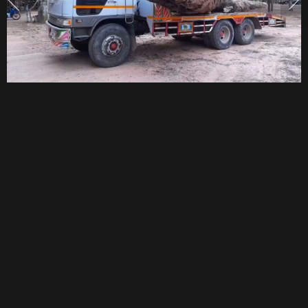
ขุด
หลาย
100
พบ
ปี
ก่อน
หวย
ออก
คาด
อายุ
หลาย
100
ปี