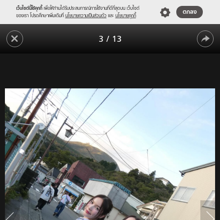
เว็บไซต์นี้ใช้คุกกี้
เพื่อให้ท่านได้รับประสบการณ์การใช้งานที่ดีที่สุดบน เว็บไซต์
ตกลง
ของเรา โปรดศึกษาเพิ่มเติมที่
นโยบายความเป็นส่วนตัว
และ
นโยบายคุกกี้
ทน
3
/
13
ไม่
ทน
ไหว
"มุก
ไม่
ว
ไหว
รนิษฐ์"
"มุก
ฟาด
เดือด
ว
ถึง
รนิษฐ์"
"โต
โน่"
ฟาด
ประโยค
เดือด
เดียว
รู้
ถึง
เรื่อง
"โต
เลย
โน่"
ประโยค