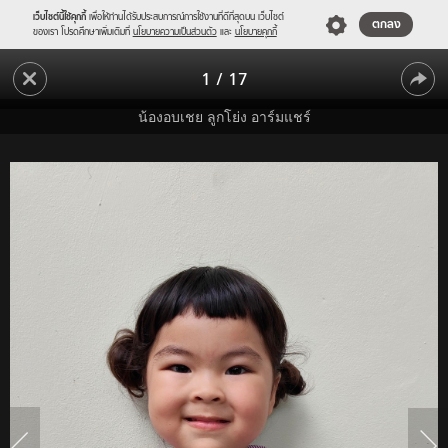
เว็บไซต์นี้ใช้คุกกี้
เพื่อให้ท่านได้รับประสบการณ์การใช้งานที่ดีที่สุดบน เว็บไซต์
ตกลง
ของเรา โปรดศึกษาเพิ่มเติมที่
นโยบายความเป็นส่วนตัว
และ
นโยบายคุกกี้
โต
1
/
17
เร็ว
โต
จริงๆ
น้องอบเชย ลูกโย่ง อาร์มแชร์
“น้อง
เร็ว
อบเชย”
จริงๆ
ลูกสาว
“น้อง
โย่ง
อาร์
อบเชย”
แชร์
ลูกสาว
ได้
ใส่
โย่ง
ชุด
อาร์
นักเรียน
แล้ว
แชร์
น่า
ได้
รัก
ใส่
มาก
ชุด