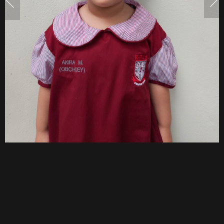
นักเรียน
แล้ว
น่า
รัก
มาก