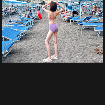
นุ่ง
เวอร์
ทู
พีซ
อวด
หุ่น
แซ่
บ
เวอร์