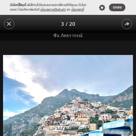
เว็บไซต์นี้ใช้คุกกี้
เพื่อให้ท่านได้รับประสบการณ์การใช้งานที่ดีที่สุดบน เว็บไซต์
ตกลง
ของเรา โปรดศึกษาเพิ่มเติมที่
นโยบายความเป็นส่วนตัว
และ
นโยบายคุกกี้
ขาว
3
/
20
จั๊วะ!
ขาว
"ซีน
ซีน ภัสธรากรณ์
ภัส
จั๊วะ!
ธรา
"ซีน
กรณ์"
ภัส
สลัด
ลุ
ธรา
คนาง
กรณ์"
เอก
สาย
สลัด
หวาน
ลุ
นุ่ง
ทู
คนาง
พีซ
เอก
อวด
สาย
หุ่น
แซ่
หวาน
บ