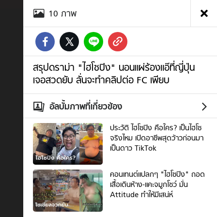
อัลบั้ม
10
ภาพ
ภาพ
สรุป
ดราม่า
"ไฮ
โซ
ปิง"
สรุปดราม่า "ไฮโซปิง" นอนแผ่ร้องแอ๊ที่ญี่ปุ่น
นอน
เจอสวดยับ ลั่นจะทำคลิปต่อ FC เพียบ
แผ่
ร้อง
แอ๊
อัลบั้มภาพที่เกี่ยวข้อง
ที่
ญี่ปุ่น
ประวัติ ไฮโซปิง คือใคร? เป็นไฮโซ
เจอ
จริงไหม เปิดอาชีพสุดว้าวก่อนมา
สวด
เป็นดาว TikTok
ยับ
ลั่น
คอนเทนต์แปลกๆ "ไฮโซปิง" ถอด
จะ
เสื้อเดินห้าง-แคะจมูกโชว์ มั่น
ทำ
Attitude ทำให้มีเสน่ห์
คลิป
ต่อ