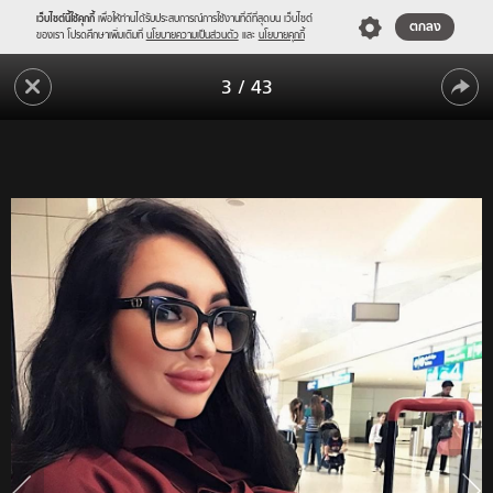
เว็บไซต์นี้ใช้คุกกี้
เพื่อให้ท่านได้รับประสบการณ์การใช้งานที่ดีที่สุดบน เว็บไซต์
ตกลง
ของเรา โปรดศึกษาเพิ่มเติมที่
นโยบายความเป็นส่วนตัว
และ
นโยบายคุกกี้
ทุกข์
3
/
43
ของ
ทุกข์
สา
วอึ๋ม
ของ
ขึ้น
สา
เครื่อง
วอึ๋ม
บิน
ชั้น
ขึ้น
ประหยัด
เครื่อง
ไม่
ได้
บิน
เพราะ
ชั้น
ไฟ
หน้า
ประหยัด
ใหญ่
ไม่
จน
ได้
นั่ง
ไม่
เพราะ
ได้