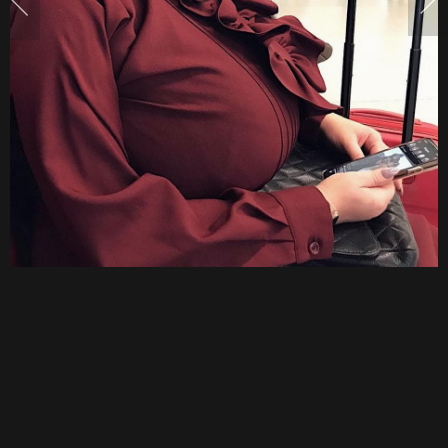
ไฟ
หน้า
ใหญ่
จน
นั่ง
ไม่
ได้