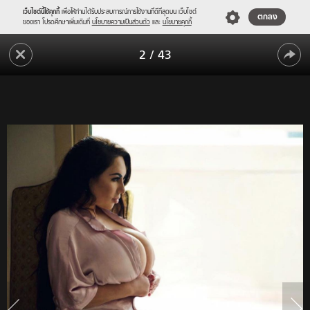
เว็บไซต์นี้ใช้คุกกี้
เพื่อให้ท่านได้รับประสบการณ์การใช้งานที่ดีที่สุดบน เว็บไซต์
ตกลง
ของเรา โปรดศึกษาเพิ่มเติมที่
นโยบายความเป็นส่วนตัว
และ
นโยบายคุกกี้
ทุกข์
2
/
43
ของ
ทุกข์
สา
วอึ๋ม
ของ
ขึ้น
สา
เครื่อง
วอึ๋ม
บิน
ชั้น
ขึ้น
ประหยัด
เครื่อง
ไม่
ได้
บิน
เพราะ
ชั้น
ไฟ
หน้า
ประหยัด
ใหญ่
ไม่
จน
ได้
นั่ง
ไม่
เพราะ
ได้