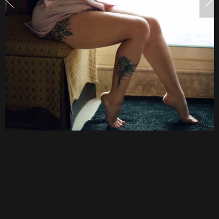
ไฟ
หน้า
ใหญ่
จน
นั่ง
ไม่
ได้