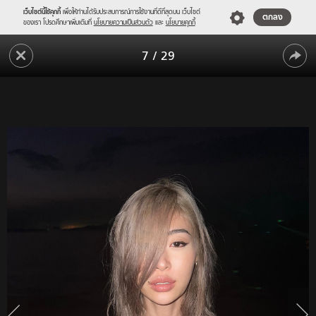
เว็บไซต์นี้ใช้คุกกี้
เพื่อให้ท่านได้รับประสบการณ์การใช้งานที่ดีที่สุดบน เว็บไซต์
ตกลง
ของเรา โปรดศึกษาเพิ่มเติมที่
นโยบายความเป็นส่วนตัว
และ
นโยบายคุกกี้
"ยิปซี"
7
/
29
ทำใจ
"ยิปซี"
สั่น
อีก
ทำใจ
แล้ว
สั่น
โชว์
อีก
หุ่น
เป๊ะ
แล้ว
เอว
โชว์
สับ
ใน
หุ่น
ชุด
เป๊ะ
บิ
กินี่
เอว
แซ่
สับ
บทะ
ใน
ลุ
แสง
ชุด
ไฟ