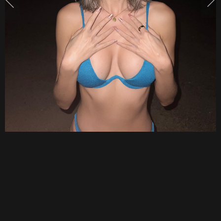
บิ
กินี่
แซ่
บทะ
ลุ
แสง
ไฟ