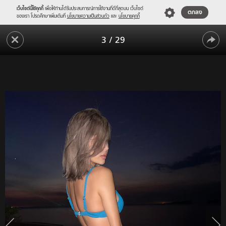
เว็บไซต์นี้ใช้คุกกี้
เพื่อให้ท่านได้รับประสบการณ์การใช้งานที่ดีที่สุดบน เว็บไซต์
ตกลง
ของเรา โปรดศึกษาเพิ่มเติมที่
นโยบายความเป็นส่วนตัว
และ
นโยบายคุกกี้
"ยิปซี"
3
/
29
ทำใจ
"ยิปซี"
สั่น
อีก
ทำใจ
แล้ว
สั่น
โชว์
อีก
หุ่น
เป๊ะ
แล้ว
เอว
โชว์
สับ
ใน
หุ่น
ชุด
เป๊ะ
บิ
กินี่
เอว
แซ่
สับ
บทะ
ใน
ลุ
แสง
ชุด
ไฟ