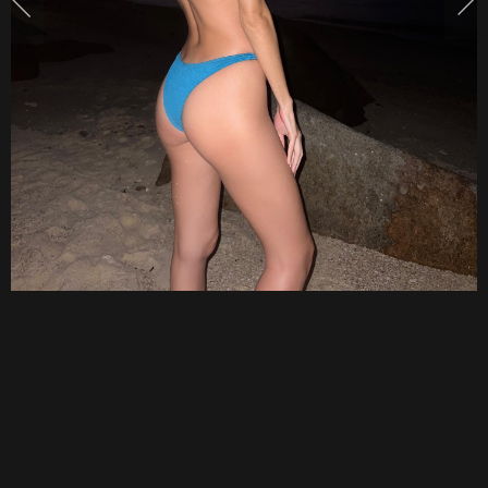
บิ
กินี่
แซ่
บทะ
ลุ
แสง
ไฟ