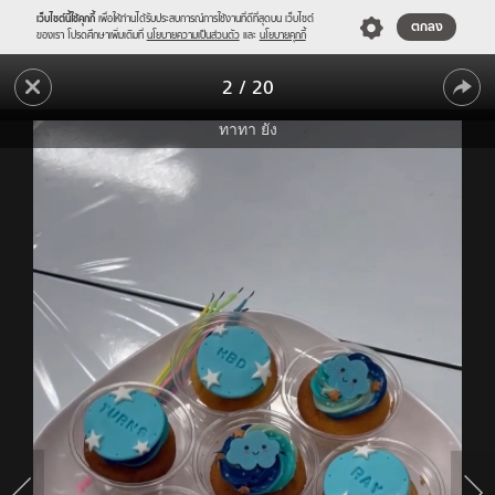
เว็บไซต์นี้ใช้คุกกี้
เพื่อให้ท่านได้รับประสบการณ์การใช้งานที่ดีที่สุดบน เว็บไซต์
ตกลง
ของเรา โปรดศึกษาเพิ่มเติมที่
นโยบายความเป็นส่วนตัว
และ
นโยบายคุกกี้
"ทาทา
2
/
20
ยัง"
"ทาทา
ยก
ทาทา ยัง
เค้ก
ยัง"
เซอร์ไพรส์
ยก
วัน
เค้ก
เกิด
"น้อง
เซอร์ไพรส์
เร"
วัน
ถึง
โรงเรียน
เกิด
ลูกชาย
"น้อง
พูด
ได้
เร"
น่า
ถึง
รัก
โรงเรียน
มาก
ลูกชาย