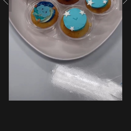
พูด
ได้
น่า
รัก
มาก