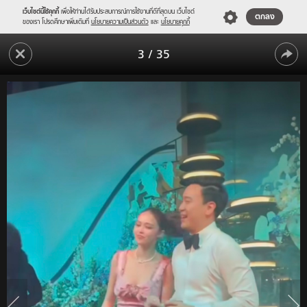
เว็บไซต์นี้ใช้คุกกี้
เพื่อให้ท่านได้รับประสบการณ์การใช้งานที่ดีที่สุดบน เว็บไซต์
ตกลง
ของเรา โปรดศึกษาเพิ่มเติมที่
นโยบายความเป็นส่วนตัว
และ
นโยบายคุกกี้
ส่อง
3
/
35
คลิป
ส่อง
น่า
รัก
คลิป
"แพ
น่า
ทริ
รัก
เซีย-
โน้ต"
"แพ
จับ
ทริ
มือ
เต้น
เซีย-
อาฟ
โน้ต"
เตอร์
ปาร์ตี้
จับ
มือ
เต้น
อาฟ