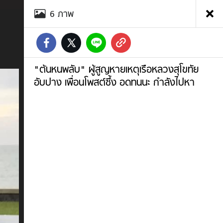
อัลบั้ม
6
ภาพ
ภาพ
"ต้นหน
พลับ"
ผู้
สูญหาย
เหตุ
"ต้นหนพลับ" ผู้สูญหายเหตุเรือหลวงสุโขทัย
เรือ
อับปาง เพื่อนโพสต์ซึ้ง อดทนนะ กำลังไปหา
หลวง
สุโขทัย
อับปาง
เพื่อน
โพสต์
ซึ้ง
อดทน
นะ
กำลัง
ไปหา
ภาพ
ที่
2