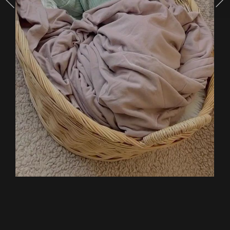
จมูก
โด่ง
น่า
รัก
สุดๆ