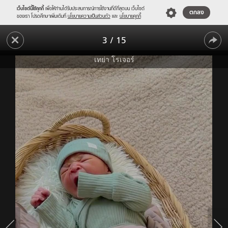
เว็บไซต์นี้ใช้คุกกี้
เพื่อให้ท่านได้รับประสบการณ์การใช้งานที่ดีที่สุดบน เว็บไซต์
ตกลง
ของเรา โปรดศึกษาเพิ่มเติมที่
นโยบายความเป็นส่วนตัว
และ
นโยบายคุกกี้
"เท
3
/
15
ย่า
"เท
โร
เทย่า โรเจอร์
เจอร์"
ย่า
คลอด
โร
แล้ว!
เจอร์"
แนะนำ
ตัว
คลอด
"น้อง
แล้ว!
Jaden"
สมาชิก
แนะนำ
ใหม่
ตัว
จมูก
โด่ง
"น้อง
น่า
Jaden"
รัก
สมาชิก
สุดๆ
ใหม่