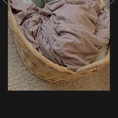
จมูก
โด่ง
น่า
รัก
สุดๆ