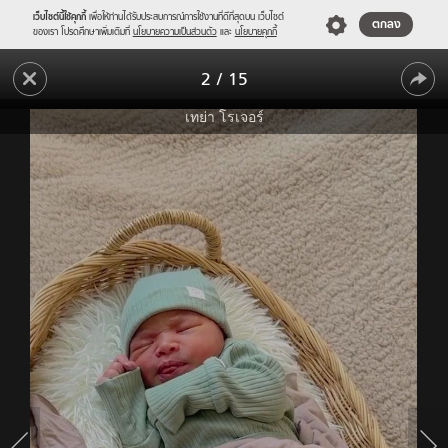
เว็บไซต์นี้ใช้คุกกี้
เพื่อให้ท่านได้รับประสบการณ์การใช้งานที่ดีที่สุดบน เว็บไซต์
ตกลง
ของเรา โปรดศึกษาเพิ่มเติมที่
นโยบายความเป็นส่วนตัว
และ
นโยบายคุกกี้
"เท
2
/
15
ย่า
"เท
โร
เทย่า โรเจอร์
เจอร์"
ย่า
คลอด
โร
แล้ว!
เจอร์"
แนะนำ
ตัว
คลอด
"น้อง
แล้ว!
Jaden"
สมาชิก
แนะนำ
ใหม่
ตัว
จมูก
โด่ง
"น้อง
น่า
Jaden"
รัก
สมาชิก
สุดๆ
ใหม่