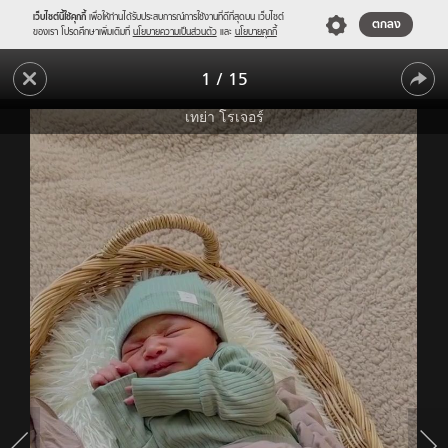
เว็บไซต์นี้ใช้คุกกี้
เพื่อให้ท่านได้รับประสบการณ์การใช้งานที่ดีที่สุดบน เว็บไซต์
ตกลง
ของเรา โปรดศึกษาเพิ่มเติมที่
นโยบายความเป็นส่วนตัว
และ
นโยบายคุกกี้
"เท
1
/
15
ย่า
"เท
โร
เทย่า โรเจอร์
เจอร์"
ย่า
คลอด
โร
แล้ว!
เจอร์"
แนะนำ
ตัว
คลอด
"น้อง
แล้ว!
Jaden"
สมาชิก
แนะนำ
ใหม่
ตัว
จมูก
โด่ง
"น้อง
น่า
Jaden"
รัก
สมาชิก
สุดๆ
ใหม่