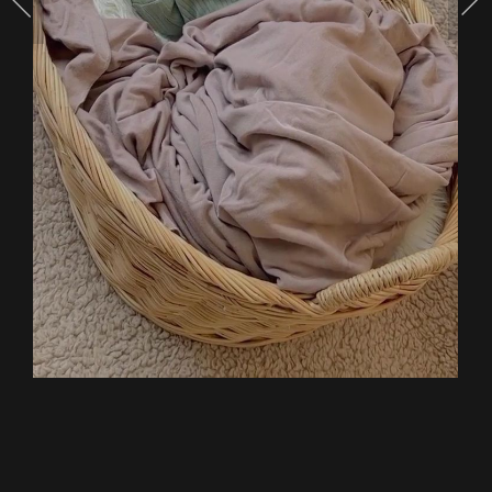
จมูก
โด่ง
น่า
รัก
สุดๆ