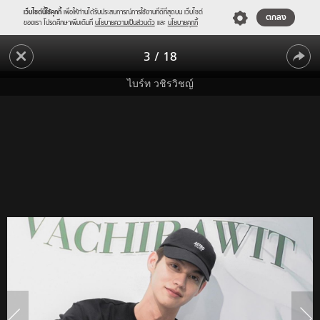
เว็บไซต์นี้ใช้คุกกี้
เพื่อให้ท่านได้รับประสบการณ์การใช้งานที่ดีที่สุดบน เว็บไซต์
ตกลง
ของเรา โปรดศึกษาเพิ่มเติมที่
นโยบายความเป็นส่วนตัว
และ
นโยบายคุกกี้
ล้าน
3
/
18
แตก!
ล้าน
แฟน
ไบร์ท วชิรวิชญ์
คลับ
แตก!
ประมูล
แฟน
รูป
คลับ
"ไบร์ท
วชิร
ประมูล
วิชญ์"
รูป
ทำบุญ
มูลนิธิ
"ไบร์ท
ครบ
วชิร
รอบ
วัน
วิชญ์"
เกิด
ทำบุญ
25
มูลนิธิ
ปี
ครบ