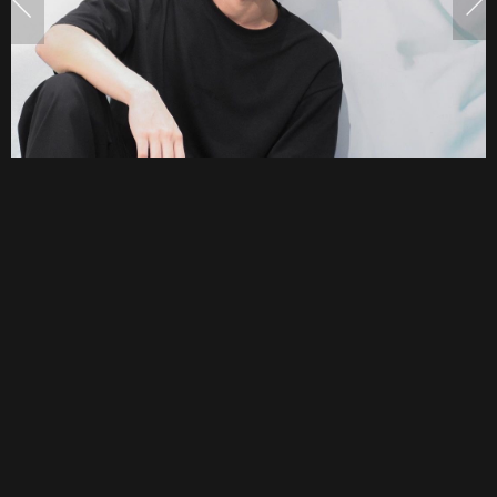
รอบ
วัน
เกิด
25
ปี