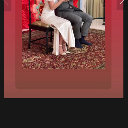
น้ำ
ชา
แล้ว