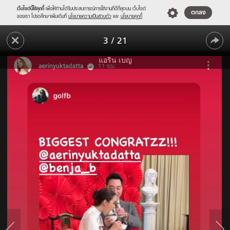
เว็บไซต์นี้ใช้คุกกี้
เพื่อให้ท่านได้รับประสบการณ์การใช้งานที่ดีที่สุดบน เว็บไซต์
ตกลง
ของเรา โปรดศึกษาเพิ่มเติมที่
นโยบายความเป็นส่วนตัว
และ
นโยบายคุกกี้
ชื่นมื่น
3
/
21
"แอ
ชื่นมื่น
ริน"
แอริน เบญ
ควงแขน
"แอ
แฟน
ริน"
หนุ่ม
ควงแขน
"ไฮ
โซ
แฟน
เบญ"
หนุ่ม
เข้า
พิธี
"ไฮ
ยก
โซ
น้ำ
ชา
เบญ"
แล้ว
เข้า
พิธี
ยก