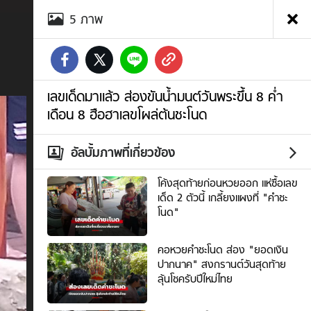
อัลบั้ม
5
ภาพ
ภาพ
เลข
เด็ด
มา
แล้ว
ส่อง
เลขเด็ดมาแล้ว ส่องขันน้ำมนต์วันพระขึ้น 8 ค่ำ
ขัน
เดือน 8 ฮือฮาเลขโผล่ต้นชะโนด
น้ำมนต์
วันพระ
ขึ้น
อัลบั้มภาพที่เกี่ยวข้อง
8
ค่ำ
โค้งสุดท้ายก่อนหวยออก แห่ซื้อเลข
เดือน
เด็ด 2 ตัวนี้ เกลี้ยงแผงที่ "คำชะ
8
โนด"
ฮือ
ฮา
คอหวยคำชะโนด ส่อง "ยอดเงิน
เลข
ปากนาค" สงกรานต์วันสุดท้าย
โผล่
ลุ้นโชครับปีใหม่ไทย
ต้น
ชะ