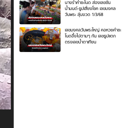
โนด
นางรำคำชะโนด ส่องเลขขัน
ภาพ
น้ำมนต์-ธูปเสี่ยงโชค เลขมงคล
ที่
วันพระ ลุ้นงวด 1/3/68
3
/
เลขมงคลวันพระใหญ่ คอหวยคำชะ
5
โนดอึ้งไปตามๆ กัน เลขธูปแตก
ตรงเลขน้ำตาเทียน