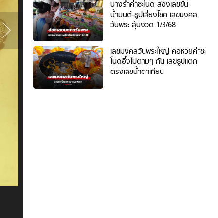
โนด
นางรำคำชะโนด ส่องเลขขัน
ภาพ
น้ำมนต์-ธูปเสี่ยงโชค เลขมงคล
ที่
วันพระ ลุ้นงวด 1/3/68
2
/
เลขมงคลวันพระใหญ่ คอหวยคำชะ
5
โนดอึ้งไปตามๆ กัน เลขธูปแตก
ตรงเลขน้ำตาเทียน