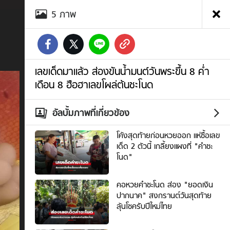
อัลบั้ม
5
ภาพ
ภาพ
เลข
เด็ด
มา
แล้ว
ส่อง
เลขเด็ดมาแล้ว ส่องขันน้ำมนต์วันพระขึ้น 8 ค่ำ
ขัน
เดือน 8 ฮือฮาเลขโผล่ต้นชะโนด
น้ำมนต์
วันพระ
ขึ้น
อัลบั้มภาพที่เกี่ยวข้อง
8
ค่ำ
โค้งสุดท้ายก่อนหวยออก แห่ซื้อเลข
เดือน
เด็ด 2 ตัวนี้ เกลี้ยงแผงที่ "คำชะ
8
โนด"
ฮือ
ฮา
คอหวยคำชะโนด ส่อง "ยอดเงิน
เลข
ปากนาค" สงกรานต์วันสุดท้าย
โผล่
ลุ้นโชครับปีใหม่ไทย
ต้น
ชะ