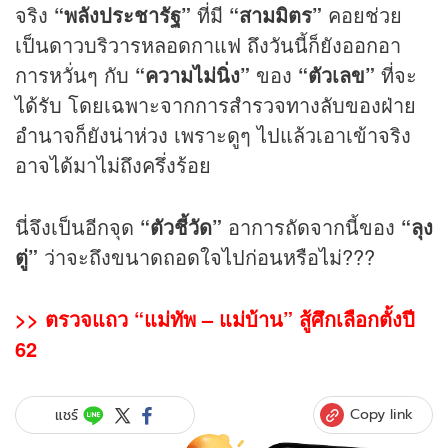
จริง
“พลังประชารัฐ”
ที่มี
“สามมิตร”
คอยช่วย
เป็นดาวบริวารหลอดกาแฟ ถึงวันนี้ก็ยังออกอา
การหวั่นๆ กับ
“ความไม่นิ่ง”
ของ
“ตัวเลข”
ที่จะ
ได้รับ โดยเฉพาะจากการสำรวจทางลับของฝ่าย
อำนาจก็ยังน่าห่วง เพราะดูๆ ไปแล้วเอาเข้าจริง
อาจได้มาไม่ถึงครึ่งร้อย
นี่จึงเป็นอีกจุด
“ตัวชี้วัด”
อาการถัดจากนี้ของ
“ลุง
ตู่”
ว่าจะถึงขนาดถอดใจไปก่อนหรือไม่???
>>
ตรวจแถว “แม่ทัพ – แม่บ้าน” สู้ศึกเลือกตั้งปี
62
Copy link
แชร์