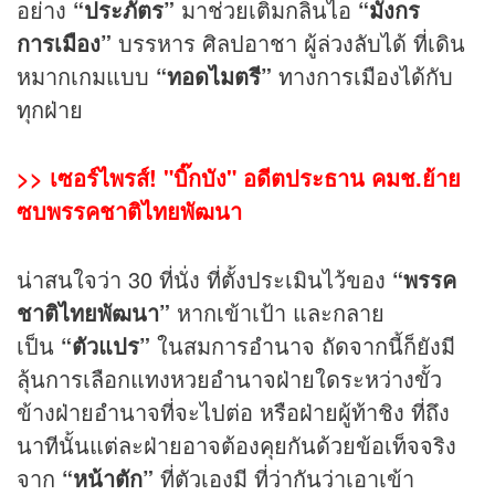
อย่าง
“ประภัตร”
มาช่วยเติมกลิ่นไอ
“มังกร
การเมือง”
บรรหาร ศิลปอาชา ผู้ล่วงลับได้ ที่เดิน
หมากเกมแบบ
“ทอดไมตรี”
ทางการเมืองได้กับ
ทุกฝ่าย
>>
เซอร์ไพรส์! "บิ๊กบัง" อดีตประธาน คมช.ย้าย
ซบพรรคชาติไทยพัฒนา
น่าสนใจว่า 30 ที่นั่ง ที่ตั้งประเมินไว้ของ
“พรรค
ชาติไทยพัฒนา”
หากเข้าเป้า และกลาย
เป็น
“ตัวแปร”
ในสมการอำนาจ ถัดจากนี้ก็ยังมี
ลุ้นการเลือกแทงหวยอำนาจฝ่ายใดระหว่างขั้ว
ข้างฝ่ายอำนาจที่จะไปต่อ หรือฝ่ายผู้ท้าชิง ที่ถึง
นาทีนั้นแต่ละฝ่ายอาจต้องคุยกันด้วยข้อเท็จจริง
จาก
“หน้าตัก”
ที่ตัวเองมี ที่ว่ากันว่าเอาเข้า