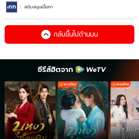
สนับสนุนเนื้อหา
กลับขึ้นไปด้านบน
ซีรีส์ฮิตจาก