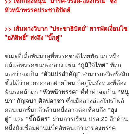
>>
เช็กกองหนุน "มาร์ค-วรงค์-อลงกรณ์" ชิง
หัวหน้าพรรคประชาธิปัตย์
>>
เส้นทางวิบาก "ประชาธิปัตย์" สารพัดเงื่อนไข
"อภิสิทธิ์" ส่งถึง "บิ๊กตู่"
ขณะที่เมื่อหันมาดูที่พรรคชาติไทยพัฒนา หรือ
แม้แต่พรรคขนาดกลาง เช่น
“ภูมิใจไทย”
ที่ถูก
มองว่าจะเป็น
“ตัวแปรสำคัญ”
สามารถสวิตช์สลับ
ขั้วได้ว่า
หวย
จะออกฝ่ายไหน ก็อยู่ในจังหวะที่ต้อง
ฟันธงหน้าตา
“หัวหน้าพรรค”
ที่ทำท่าจะเป็น
“หนู
นา”
กัญจนา ศิลปอาชา
ซึ่งเมื่อลองส่องโปรไฟล์
คอนเนกชั่นแล้วด้านหนึ่งอาจต่อเชื่อมถึง
“ลุง
ตู่”
และ
“บิ๊กฉัตร”
ผ่านการเรียน ปรอ.20 อีกด้าน
หนึ่งยังเชื่อมผ่านแบ็คอัพคนเก่าแก่ของพรรค