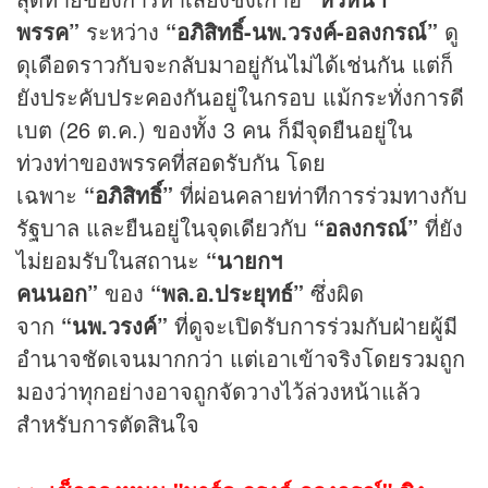
พรรค”
ระหว่าง
“อภิสิทธิ์-นพ.วรงค์-อลงกรณ์”
ดู
ดุเดือดราวกับจะกลับมาอยู่กันไม่ได้เช่นกัน แต่ก็
ยังประคับประคองกันอยู่ในกรอบ แม้กระทั่งการดี
เบต (26 ต.ค.) ของทั้ง 3 คน ก็มีจุดยืนอยู่ใน
ท่วงท่าของพรรคที่สอดรับกัน โดย
เฉพาะ
“อภิสิทธิ์”
ที่ผ่อนคลายท่าทีการร่วมทางกับ
รัฐบาล และยืนอยู่ในจุดเดียวกับ
“อลงกรณ์”
ที่ยัง
ไม่ยอมรับในสถานะ
“นายกฯ
คนนอก”
ของ
“พล.อ.ประยุทธ์”
ซึ่งผิด
จาก
“นพ.วรงค์”
ที่ดูจะเปิดรับการร่วมกับฝ่ายผู้มี
อำนาจชัดเจนมากกว่า แต่เอาเข้าจริงโดยรวมถูก
มองว่าทุกอย่างอาจถูกจัดวางไว้ล่วงหน้าแล้ว
สำหรับการตัดสินใจ