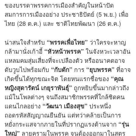
ของบรรดาพรรคการเมืองสำคัญในหน้าปัด
สมการการเมืองอย่าง ประชาธิปัตย์ (5 พ.ย.) เพื่อ
ไทย (28 ต.ค.) และ ชาติไทยพัฒนา (26 ต.ค.)
น่าสนใจสำหรับ
“พรรคเพื่อไทย”
ว่าใครจะหาญ
กล้ามานั่งเก้าอี้
“หัวหน้าพรรค”
ในจังหวะเวลาอัน
แหลมคมสุ่มเสี่ยงที่จะเปลืองตัว หรืออนาคตอาจ
ดับวูบไปพร้อมกับ
“กับดัก”
การ
“ยุบพรรค”
ที่อาจ
เกิดขึ้นได้ทุกขณะจิต โดยหนแรกชื่อของ
“คุณ
หญิงสุดารัตน์ เกยุราพันธุ์”
ถูกหยิบขึ้นมากล่าวถึง
แม้ในโพลต่างๆ จนถึงสมาชิกพรรคที่ใกล้ชิดคน
แดนไกลอย่าง
“วัฒนา เมืองสุข”
ประหนึ่ง
ถอดรหัสสัญญาณยืนยัน แต่ทว่าคล้ายเป็นการ
หยั่งกระแสจากภายในที่ปรากฏแรงต้านจาก
“รุ่น
ใหญ่”
ลายครามในพรรค จนต้องออกมาในสูตร