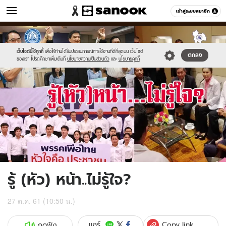
ข่าว
เข้าสู่ระบบสมาชิก
หมวดอื่นๆ
//s.isanook.com/ns/0/ud/1511/7556126/political-
Sanook
//s.isanook.com/sr/0/images/logo-
600
60
party-
new-
leaders.jpg
sanook.png
เว็บไซต์นี้ใช้คุกกี้
เพื่อให้ท่านได้รับประสบการณ์การใช้งานที่ดีที่สุดบน เว็บไซต์
ตกลง
ของเรา โปรดศึกษาเพิ่มเติมที่
นโยบายความเป็นส่วนตัว
และ
นโยบายคุกกี้
รู้ (หัว) หน้า..ไม่รู้ใจ?
27 ต.ค. 61 (10:50 น.)
Copy link
แชร์
กดฟัง