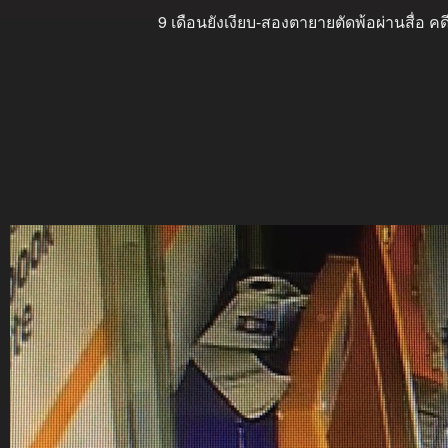
9 เดือนยังเงียบ-สองตายายตัดพ้อผ่านสื่อ