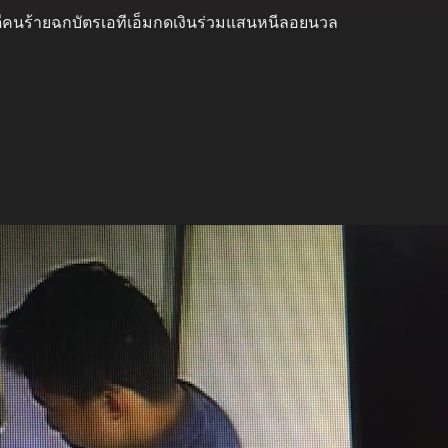
 คดีคนร้ายฉกบัตรเอทีเอ็มกดเงินร่วมแสนหนีลอยนวล