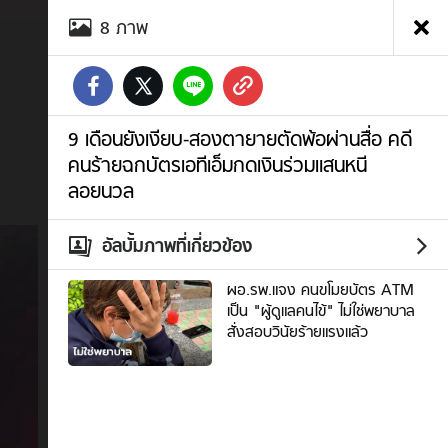
อัลบั้ม
8
ภาพ
ภาพ
9
เดือน
ยัง
เงียบ-
สอง
9 เดือนยังเงียบ-สองตายายตัดพ้อผ่านสื่อ คดี
ตา
คนร้ายฉกบัตรเอทีเอ็มกดเงินร่วมแสนหนี
ยาย
ลอยนวล
ตัดพ้อ
ผ่าน
สื่อ
อัลบั้มภาพที่เกี่ยวข้อง
คดี
คนร้าย
ผอ.รพ.แจง คนขโมยบัตร ATM
ฉก
เป็น "ผู้ดูแลคนไข้" ไม่ใช่พยาบาล
บัตร
สั่งสอบวินัยร้ายแรงแล้ว
เอทีเอ็ม
กด
เงิน
ร่วม
แสน