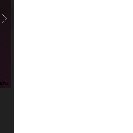
หนี
ลอยนวล
ภาพ
ที่
2
/
8