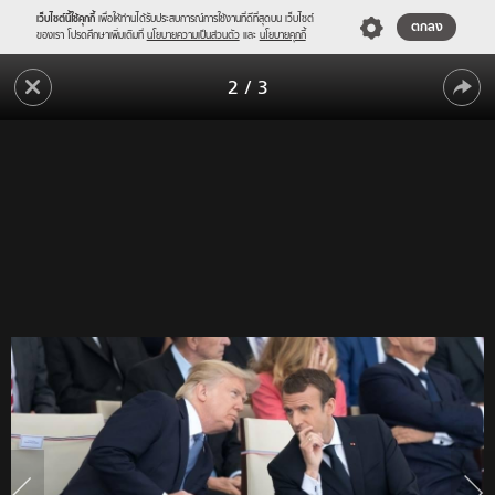
เว็บไซต์นี้ใช้คุกกี้
เพื่อให้ท่านได้รับประสบการณ์การใช้งานที่ดีที่สุดบน เว็บไซต์
ตกลง
ของเรา โปรดศึกษาเพิ่มเติมที่
นโยบายความเป็นส่วนตัว
และ
นโยบายคุกกี้
‘ทรัมป์’
2
/
3
ถก
‘ทรัมป์’
ผู้นำ
ตะวัน
ถก
ตก
ผู้นำ
กรณี
ตะวัน
ขับ
ไล่
ตก
ทูต
กรณี
รัสเซีย
ออก
ขับ
จาก
ไล่
ประเทศ
ทูต
รัสเซีย
ออก
จาก