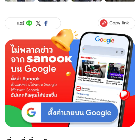
ของ
หวาน
ชื่น
โอ๊ต
Copy link
แชร์
จี
น่า
ฉลอง
แต่งงาน
ให้
ลูกชาย
เป็น
คน
ถือ
แหวน