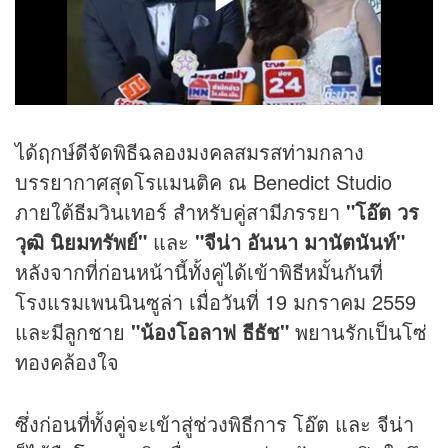
ได้ฤกษ์ดีจัดพิธีฉลองมงคลสมรสท่ามกลาง
บรรยากาศสุดโรแมนติค ณ Benedict Studio
ภายใต้ธีมวินเทอร์ สำหรับคู่สามีภรรยา
"โอ๊ต วร
วุฒิ นิยมทรัพย์"
และ
"จีน่า อันนา มานัตนันท์"
หลังจากที่ก่อนหน้านี้ทั้งคู่ได้เข้าพิธีหมั้นกันที่
โรงแรมเพนนินซูล่า เมื่อวันที่ 19 มกราคม 2559
และมีลูกชาย
"น้องโอลาฟ ธีธัช"
พยานรักเป็นโซ่
ทองคล้องใจ
ซึ่งก่อนที่ทั้งคู่จะเข้าสู่ช่วงพิธีการ โอ๊ต และ จีน่า