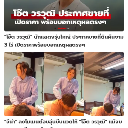
"โอ๊ต วรวุฒิ" นักแสดงรุ่นใหญ่ ประกาศขายที่ดินผืนงาม
3 ไร่ เปิดราคาพร้อมบอกเหตุผลตรงๆ
"จีน่า" ลงโมเมนต์อบอุ่นบีบนวดให้ "โอ๊ต วรวุฒิ" แม้จบ