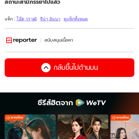
สถานะสามีภรรยาไปแล้ว
แท็ก :
โอ๊ต วรวุฒิ
จีน่า อันนา
ดูแท็กทั้งหมด
สนับสนุนเนื้อหา
กลับขึ้นไปด้านบน
ซีรีส์ฮิตจาก