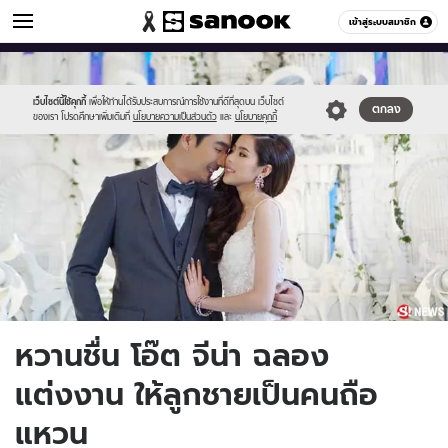
ข่าวบันเทิง
เข้าสู่ระบบสมาชิก
หมวดอื่นๆ
//s.isanook.com/ns/0/ud/867/4339774/47.jpg
Sanook
//s.isanook.com/sr/0/images/logo-
600
60
new-
sanook.png
เว็บไซต์นี้ใช้คุกกี้
เพื่อให้ท่านได้รับประสบการณ์การใช้งานที่ดีที่สุดบน เว็บไซต์
ตกลง
ของเรา โปรดศึกษาเพิ่มเติมที่
นโยบายความเป็นส่วนตัว
และ
นโยบายคุกกี้
หวานชื่น โอ๊ต จีน่า ฉลอง
แต่งงาน ให้ลูกชายเป็นคนถือ
แหวน