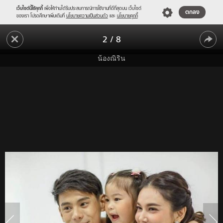
เว็บไซต์นี้ใช้คุกกี้
เพื่อให้ท่านได้รับประสบการณ์การใช้งานที่ดีที่สุดบน เว็บไซต์
ตกลง
ของเรา โปรดศึกษาเพิ่มเติมที่
นโยบายความเป็นส่วนตัว
และ
นโยบายคุกกี้
แม่
2
/
8
หนิง
แม่
ไม่
น้องณิริน
ขัด
หนิง
"น้อง
ไม่
ณิ
ขัด
ริน"
ฉาย
"น้อง
แวว
ณิ
รับ
เล่น
ริน"
ละคร
ฉาย
เรื่อง
แรก
แวว
ใน
รับ
ชีวิต
เล่น
ละคร