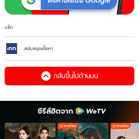
แท็ก :
สนับสนุนเนื้อหา
กลับขึ้นไปด้านบน
ซีรีส์ฮิตจาก