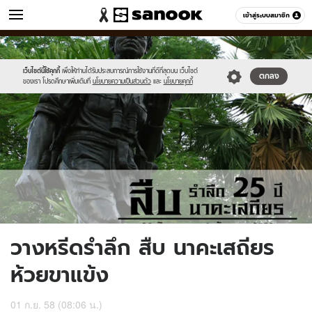
ข่าว
เข้าสู่ระบบสมาชิก
หมวดอื่นๆ
//s.isanook.com/ns/0/ud/371/1857694/642871-
Sanook
//s.isanook.com/sr/0/images/logo-
600
60
01.jpg
new-
sanook.png
เว็บไซต์นี้ใช้คุกกี้
เพื่อให้ท่านได้รับประสบการณ์การใช้งานที่ดีที่สุดบน เว็บไซต์
ตกลง
ของเรา โปรดศึกษาเพิ่มเติมที่
นโยบายความเป็นส่วนตัว
และ
นโยบายคุกกี้
วางหรีดรำลึก สืบ นาคะเสถียร
ห้วยขาแข้ง
01 ก.ย. 58 (08:06 น.)