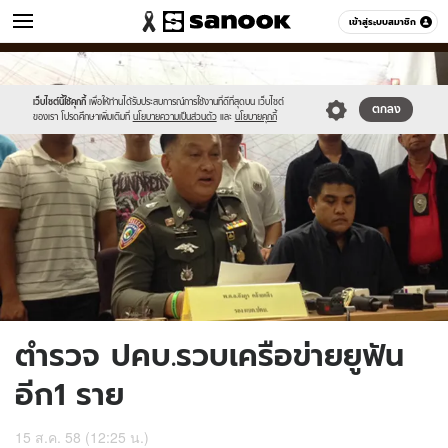
ข่าว
เข้าสู่ระบบสมาชิก
หมวดอื่นๆ
//s.isanook.com/ns/0/ud/369/1847862/639137-
Sanook
//s.isanook.com/sr/0/images/logo-
600
60
01.jpg
new-
sanook.png
เว็บไซต์นี้ใช้คุกกี้
เพื่อให้ท่านได้รับประสบการณ์การใช้งานที่ดีที่สุดบน เว็บไซต์
ตกลง
ของเรา โปรดศึกษาเพิ่มเติมที่
นโยบายความเป็นส่วนตัว
และ
นโยบายคุกกี้
ตำรวจ ปคบ.รวบเครือข่ายยูฟัน
อีก1 ราย
15 ส.ค. 58 (12:25 น.)