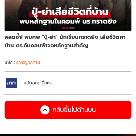
สลดซ้ำ! พบศพ "ปู่-ย่า" นักเรียนกราดยิง เสียชีวิตคา
บ้าน ตร.ค้นคอมพ์เจอหลักฐานสำคัญ
แท็ก :
อาชญากรรม
สนับสนุนเนื้อหา
กลับขึ้นไปด้านบน