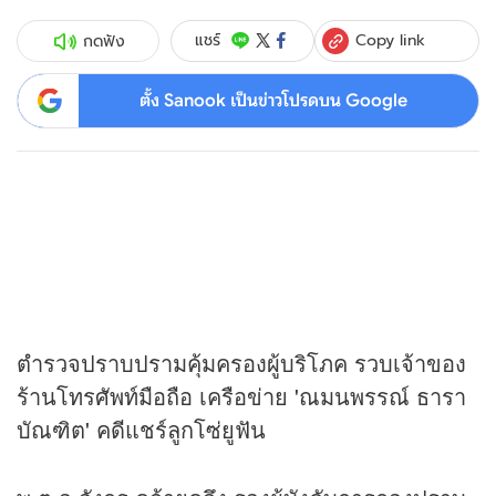
Copy link
แชร์
กดฟัง
ตั้ง Sanook เป็นข่าวโปรดบน Google
ตำรวจปราบปรามคุ้มครองผู้บริโภค รวบเจ้าของ
ร้านโทรศัพท์มือถือ เครือข่าย 'ณมนพรรณ์ ธารา
บัณฑิต' คดีแชร์ลูกโซ่ยูฟัน