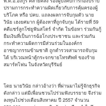
พ.ต.อ.อังกูร คล้ายคลึง รองผู้บังคับการกองปราบ
ปรามการกระทำความผิดเกี่ยวกับการคุ้มครองผู้
บริโภค หรือ ปคบ. แถลงผลการจับกุมตัว นาย
วินัย เฮงยศมาก ผู้ต้องหาที่ถูกจับกุม ได้รายที่ 59
คดีแชร์ลูกโซ่ยูฟันสโตร์ จำกัด ในข้อหา ร่วมกันกู้
ยืมเงินที่เป็นการฉ้อโกงประชาชน และร่วมกัน
กระทำความผิดการมีส่วนร่วมในองค์กร
อาชญากรรมข้ามชาติ ถูกตำรวจสามารถจับกุม
ได้ บริเวณหน้าตู้กระจกขายโทรศัพท์ ของร้าย
สมาร์ทโฟน ในจังหวัดบุรีรัมย์
โดย นายวินัย กล่าวอ้างว่า ที่ผ่านมาไม่รู้จัก
ธุรกิจ
ดังกล่าว แต่มีเพื่อนชวนไปร่วมฟังบรรยาย จึงร่วม
ลงทุนไปช่วงเดือนสิงหาคม ปี 2557 จำนวน