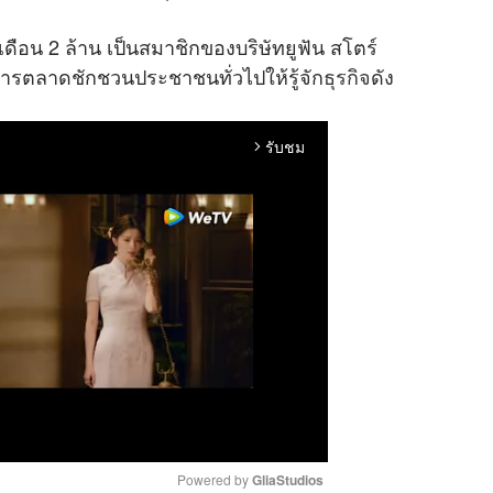
เดือน 2 ล้าน เป็นสมาชิกของบริษัทยูฟัน สโตร์
ารตลาดชักชวนประชาชนทั่วไปให้รู้จัก
ธุรกิจ
ดัง
รับชม
arrow_forward_ios
Powered by 
GliaStudios