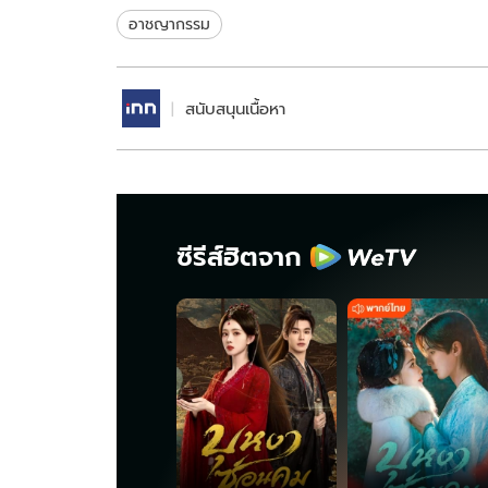
2561
ชนวนเหตุ
อาชญากรรม
สนับสนุนเนื้อหา
ซีรีส์ฮิตจาก