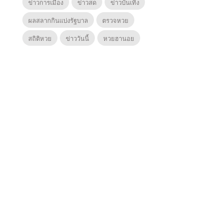
ข่าวการเมือง
ข่าวสด
ข่าวบันเทิง
ผลสลากกินแบ่งรัฐบาล
ตรวจหวย
สถิติหวย
ข่าววันนี้
หวยฮานอย