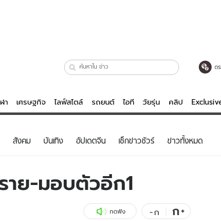
ตร
ีฬา
เศรษฐกิจ
ไลฟ์สไตล์
รถยนต์
ไอที
วัยรุ่น
คลิป
Exclusi
ตรวจหวย
ไลฟ์สไตล์
บันเทิงค
สังคม
บันเทิง
อัปเดตจีน
เช็กข่าวชัวร์
ข่าวทั้งหมด
ผู้หญิง
หนัง-ละคร
ผู้ชาย
เพลง
ราย-มอบตัวอีก1
ย
วัยรุ่น
เกมส์
ไอที
คลิป
ก
+
-
ก
กดฟัง
รถยนต์
พอดแคสต์