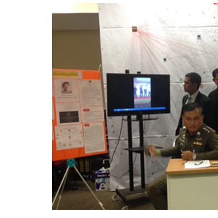
อัปเดตจีน
เช็กข่าวชัวร์
ติดตามสนุกโซเชี
ดาวน์โหลดสนุกแอปฟรี
สงวนลิขสิทธิ์ ©
2569
บริษัท อิมเมจ ฟิวเจอร์ (ประเทศไทย) จำกัด