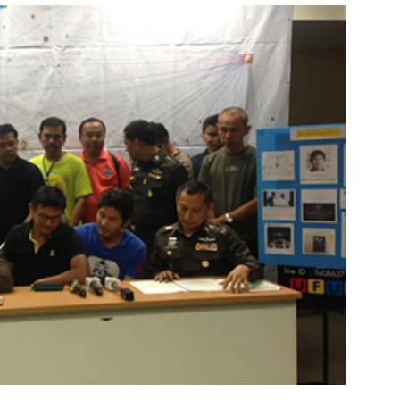
สุขภาพ
ดูทีวี
เที่ยว-กิน
WeTV
Tasteful Thailand
Exclusive
Sanook Choice
นิยาย
ยลได้ที่
ร่วมงานกับเ