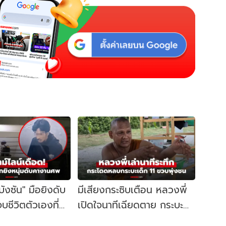
"บังซัน" มือยิงดับ
มีเสียงกระซิบเตือน หลวงพี่
บชีวิตตัวเองที่
เปิดใจนาทีเฉียดตาย กระบะ
ิดจุดเริ่มต้น
เด็กวัย 11 ชนคณะพระธุดงค์