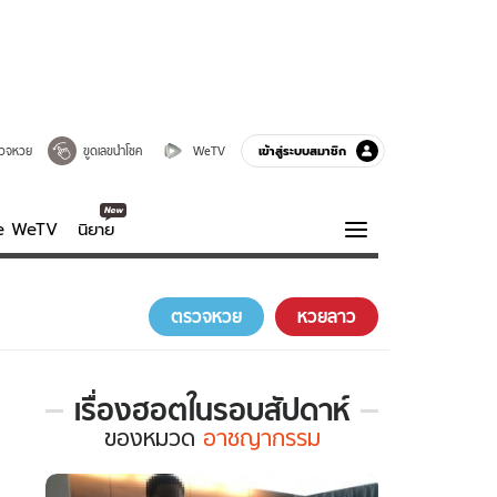
เข้าสู่ระบบสมาชิก
วจหวย
ขูดเลขนำโชค
WeTV
ve WeTV
นิยาย
รบรส
ความรู้รอบตัว
ตรวจหวย
หวยลาว
ฮาวทู
กูรู-รอบรู้
เรื่องฮอตในรอบสัปดาห์
เรื่อง
ของ
หมวด
อาชญากรรม
ฮอต
ใน
รอบ