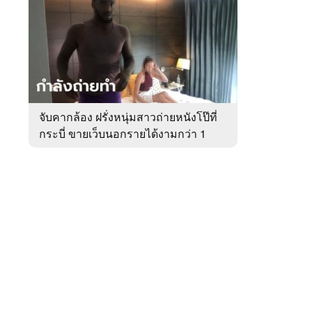
สัปดาห์
ของ
หมวด
อาชญากรรม
 WeTV
จับคากล้อง ฝรั่งหนุ่มสาวถ่ายหนังโป๊ที่
กระบี่ ขายเว็บนอกรายได้งามกว่า 1
ติดต่อโฆษณา
ล้าน
tencentthbd
sales@tencent.co.th
รา
ร้องเรียนเนื้อหาไม่เหมาะสม
แนะนำติชม แจ้งปัญหาการใช้งาน