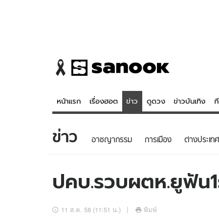
หน้าแรก
เรื่องฮอต
ข่าว
ดูดวง
ข่าวบันเทิง
ก
ข่าว
ข่าว
ดูดวง - 
อาชญากรรม
การเมือง
ต่างประเทศ
เรื่องฮอต
ดูดวง
ข่าว
หวยไทย
ปคบ.รวบผตห.ยูฟัน1
ข่าวบันเทิง
สถิติหวยไท
ข่าวกีฬา
หวยลาว
11 ส.ค. 58 (11:51 น.)
พิมพ์
ข่าวเศรษฐกิจ