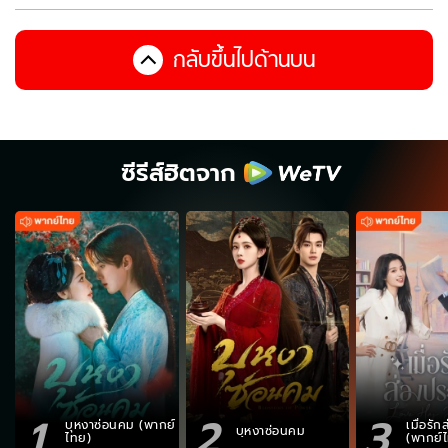
กลับขึ้นไปด้านบน
ซีรีส์ฮิตจาก
1
2
3
บุหงาซ่อนคม (พากย์
เมื่อรั
บุหงาซ่อนคม
ไทย)
(พากย์