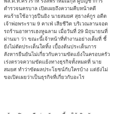
พล.ต.ท.ศรีวราห์ รังสิพราหมณกุล ผู้บัญชาการ
ตำรวจนครบาล เปิดเผยถึงความคืบหน้าคดี
คนร้ายใช้อาวุธปืนยิง นายสมยศ สุธางค์กูร อดีต
เจ้าพ่อพระราม 9 คาเฟ่ เสียชีวิต บริเวณลานจอด
รถ
ร้านอาหาร
เฮงหูฉลาม เมื่อวันที่ 29 มิถุนายนที่
ผ่านมา ว่า ขณะนี้เจ้าหน้าที่ทำงานอย่างเต็มที่ ชี้
ยังไม่ตัดประเด็นใดทิ้ง เบื้องต้นประเด็นการ
สังหารยืนยันไม่เกี่ยวกับความขัดแย้งในครอบครัว
เร่งตรวจความขัดแย้งทาง
ธุรกิจ
ทั้งหมดที่ นาย
สมยศ ทำว่าขัดผลประโยชน์กับใครบ้าง แต่ยังไม่
ขอเปิดเผยว่าเป็นธุรกิจที่เกี่ยวกับอะไร