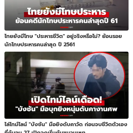
ไทยยังมีโทษ "ประหารชีวิต" อยู่จริงหรือไม่? ย้อนรอย
นักโทษประหารคนล่าสุด ปี 2561
ไล่ไทม์ไลน์ "บังซัน" มือยิงดับคาวัด ก่อนจบชีวิตตัวเอง
ที่คู้บอน 27 เปิดจุดเริ่มต้นชนวนเหตุ