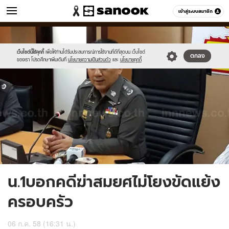
ข่าว
เข้าสู่ระบบสมาชิก
หมวดอื่นๆ
//s.isanook.com/ns/0/ud/364/1824786/629904-
Sanook
//s.isanook.com/sr/0/images/logo-
600
60
01.jpg
new-
sanook.png
เว็บไซต์นี้ใช้คุกกี้
เพื่อให้ท่านได้รับประสบการณ์การใช้งานที่ดีที่สุดบน เว็บไซต์
ตกลง
ของเรา โปรดศึกษาเพิ่มเติมที่
นโยบายความเป็นส่วนตัว
และ
นโยบายคุกกี้
น.1บอกคดีฆ่าสมยศไม่โยงขัดแย้ง
ครอบครัว
06 ก.ค. 58 (16:31 น.)