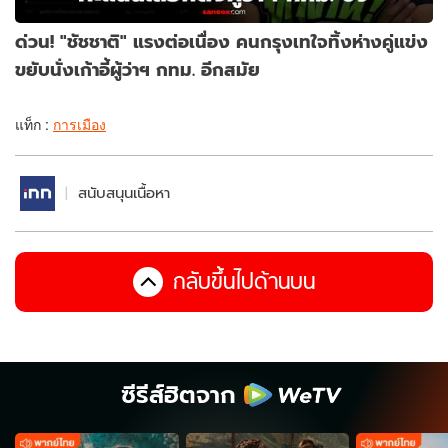
ด่วน! "ชัชชาติ" แรงต่อเนื่อง คนกรุงเทใจทิ้งห่างคู่แข่ง
ขยับนั่งเก้าอี้ผู้ว่าฯ กทม. อีกสมัย
แท็ก :
การเมือง
สนับสนุนเนื้อหา
กลับขึ้นไปด้านบน
ซีรีส์ฮิตจาก