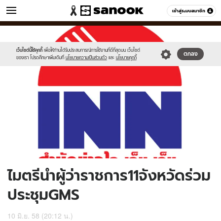
ข่าว
เข้าสู่ระบบสมาชิก
หมวดอื่นๆ
//s.isanook.com/ns/0/ud/362/1810290/624077-
Sanook
//s.isanook.com/sr/0/images/logo-
600
60
01.jpg
new-
sanook.png
เว็บไซต์นี้ใช้คุกกี้
เพื่อให้ท่านได้รับประสบการณ์การใช้งานที่ดีที่สุดบน เว็บไซต์
ตกลง
ของเรา โปรดศึกษาเพิ่มเติมที่
นโยบายความเป็นส่วนตัว
และ
นโยบายคุกกี้
ไมตรีนำผู้ว่าราชการ11จังหวัดร่วม
ประชุมGMS
10 มิ.ย. 58 (20:12 น.)