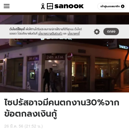
ข่าว
เข้าสู่ระบบสมาชิก
หมวดอื่นๆ
//s.isanook.com/ns/0/ud/235/1176688/442818-
Sanook
//s.isanook.com/sr/0/images/logo-
600
60
01.jpg
new-
sanook.png
เว็บไซต์นี้ใช้คุกกี้
เพื่อให้ท่านได้รับประสบการณ์การใช้งานที่ดีที่สุดบน เว็บไซต์
ตกลง
ของเรา โปรดศึกษาเพิ่มเติมที่
นโยบายความเป็นส่วนตัว
และ
นโยบายคุกกี้
ไซปรัสอาจมีคนตกงาน30%จาก
ข้อตกลงเงินกู้
26 มี.ค. 56 (21:52 น.)