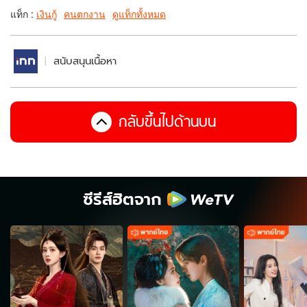
แท็ก :
เงินกู้
คนตกงาน
ดูแท็กทั้งหมด
สนับสนุนเนื้อหา
กลับขึ้นไปด้านบน
ซีรีส์ฮิตจาก