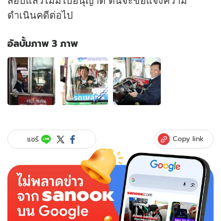
ดำเนินคดีต่อไป
อัลบั้มภาพ 3 ภาพ
อัลบั้ม
ภาพ
3
ภาพ
ของ
งาน
เข้า!
พง
Copy link
แชร์
ศพัศ
ขับ
รถเมล์
หา
เสียง
ผิด
กม.