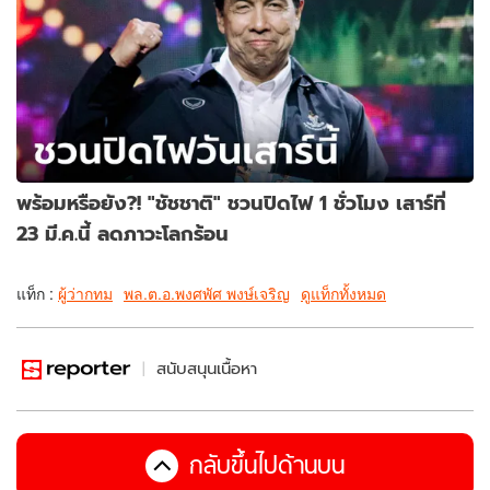
พร้อมหรือยัง?! "ชัชชาติ" ชวนปิดไฟ 1 ชั่วโมง เสาร์ที่
23 มี.ค.นี้ ลดภาวะโลกร้อน
แท็ก :
ผู้ว่ากทม
พล.ต.อ.พงศพัศ พงษ์เจริญ
ดูแท็กทั้งหมด
สนับสนุนเนื้อหา
กลับขึ้นไปด้านบน