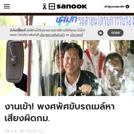
ข่าว
เข้าสู่ระบบสมาชิก
หมวดอื่นๆ
//s.isanook.com/ns/0/ud/233/1169213/untitled-
Sanook
//s.isanook.com/sr/0/images/logo-
600
60
1.jpg
new-
sanook.png
เว็บไซต์นี้ใช้คุกกี้
เพื่อให้ท่านได้รับประสบการณ์การใช้งานที่ดีที่สุดบน เว็บไซต์
ตกลง
ของเรา โปรดศึกษาเพิ่มเติมที่
นโยบายความเป็นส่วนตัว
และ
นโยบายคุกกี้
งานเข้า! พงศพัศขับรถเมล์หา
เสียงผิดกม.
09 ก.พ. 56 (16:27 น.)