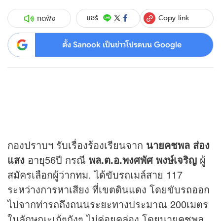
Copy link
แชร์
กดฟัง
ตั้ง Sanook เป็นข่าวโปรดบน Google
กองปราบฯ รับเรื่องร้องเรียนจาก
นายคชพล ส่อง
แสง
อายุ56ปี กรณี
พล.ต.อ.พงศพัศ พงษ์เจริญ
ผู้
สมัครเลือกผู้ว่ากทม. ได้ขับรถเมล์สาย 117
ระหว่างการหาเสียง ที่เขตดินแดง โดยขับรถออก
ไปจากท่ารถถึงถนนระยะทางประมาณ 200เมตร
ในลักษณะเก้ๆกังๆ ไม่ค่อยคล่อง โดยนายคชพล