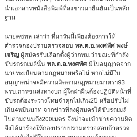
นำเอกสารหนังสือพิมพ์ที่ลง
ข่าว
มายืนยันเป็นหลัก
ฐาน
นายคชพล เล่าว่า ที่มาวันนี้เพียงต้องการให้
ตำรวจกองปราบตรวจสอบ
พล.ต.อ.พงศพัศ พงษ์
เจริญ
ผู้สมัครรับ
เลือกตั้งผู้ว่า
กทม.ว่าขณะที่กำลัง
ขับรถรถเมล์นั้น
พล.ต.อ.พงศพัศ
มีใบอนุญาตจาก
นายทะเบียนตามกฏหมายหรือไม่ หากไม่มีใบ
อนุญาตน่าจะมีความผิดตามกฏหมายมาตรา93
พรบ.การขนส่งทางบก ผู้ใดฝ่าฝืนต้องปฏิบัติหน้าที่
ขับรถต้องระวางโทษจำคุกไม่เกิน2ปี หรือปรับไม่
เกิน4หมื่นบาท จาก
ข่าว
ที่ลงผู้สมครได้ขับรถเมล์
ไปตามถนนถึง200เมตร จึงน่าจะเข้าข่ายความผิด
จึงได้มาร้องให้กองปราบปรามตรวจสอบถ้าตรวจ
สอบแล้วไม่มีใบอนุญาต ตนจะขอแจ้งความ