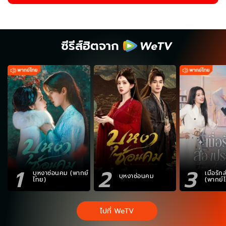
ซีรีส์ฮิตจาก
1
2
3
บุหงาซ่อนคม (พากย์
เมื่อรั
บุหงาซ่อนคม
ไทย)
(พากย์
ไปที่ WeTV