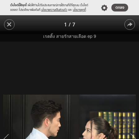
เว็บไซต์นี้ใช้คุกกี้
เพื่อให้ท่านได้รับประสบการณ์การใช้งานที่ดีที่สุดบน เว็บไซต์
ตกลง
ของเรา โปรดศึกษาเพิ่มเติมที่
นโยบายความเป็นส่วนตัว
และ
นโยบายคุกกี้
"สาย
1
/
7
รัก
"สาย
สาย
เรตติ้ง สายรักสายเลือด ep 9
เลือด"
รัก
กระแส
สาย
แรง
เลือด"
ข้าม
คืน
กระแส
คน
แรง
ดู
เท
ข้าม
ใจ
คืน
ยก
ให้
คน
ละคร
ดู
แห่ง
เท
ความ
มัน
ใจ