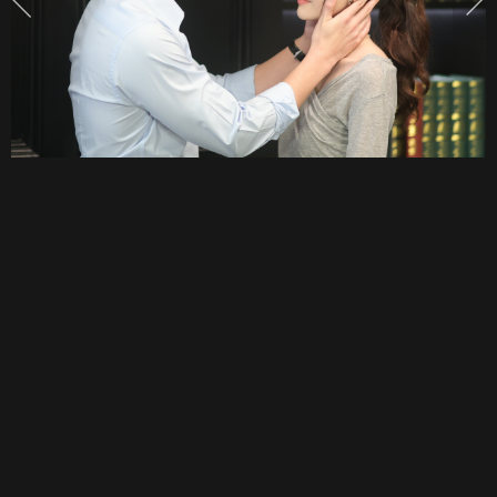
ยก
ให้
ละคร
แห่ง
ความ
มัน